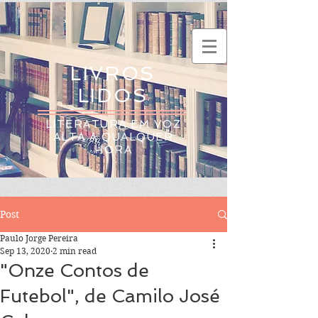
LIVROS
LIDOS
LITERATURA EM VOZ
ALTA A QUALQUER
HORA
Post
Paulo Jorge Pereira
Sep 13, 2020
2 min read
"Onze Contos de
Futebol", de Camilo José