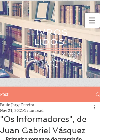
LIVROS
LIDOS
LITERATURA EM VOZ
ALTA A QUALQUER
HORA
Post
Paulo Jorge Pereira
Nov 21, 2021
1 min read
"Os Informadores", de
Juan Gabriel Vásquez
Primeiro romance do premiado 