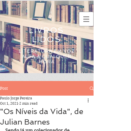
LIVROS
LIDOS
LITERATURA EM VOZ
ALTA A QUALQUER
HORA
Post
Paulo Jorge Pereira
Oct 1, 2021
2 min read
"Os Níveis da Vida", de
Julian Barnes
Sendo já um colecionador de 