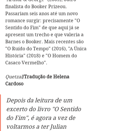
finalista do Booker Pri
zeou
. 
Passariam seis anos até um novo 
romance surgir: precisamente "O 
Sentido do Fim" de que aqui já se 
apresent um trecho e que valeria a 
Barnes o Booker. Mais recentes são 
"O Ruído do Tempo" (2016), "A Única 
História" (2018) e "O Homem do 
Casaco Vermelho".
Quet
z
al
/Tradução de Helena 
Cardoso
Depois da leitura de um 
excerto do livro "O Sentido 
do Fim", é agora a vez de 
voltarmos a ter Julian 