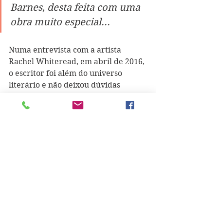
Barnes, desta feita com uma 
obra muito especial... 
Numa entrevista com a artista 
Rachel Whiteread, em abril de 2016, 
o escritor foi além do universo 
literário e não deixou dúvidas 
quanto à forma contundente como 
classificava o Brexit: "Não sabemos 
se será um desastre político ou 
económico, mas é certamente um 
desastre moral." 