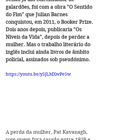
galardões, foi com a obra "O Sentido 
do Fim" que Julian Barnes 
conquistou, em 2011, o Booker Pri
ze
. 
Dois anos depois, publicaria "Os 
Níveis da Vida", depois de perder a 
mulher. Mas o trabalho literário do 
inglês inclui ainda livros de âmbito 
policial, assinados sob pseudónimo. 
https://youtu.be/ySjLMXwPe5w
A perda da mulher, Pat Kavanagh, 
com quem fora casado entre 1979 e 