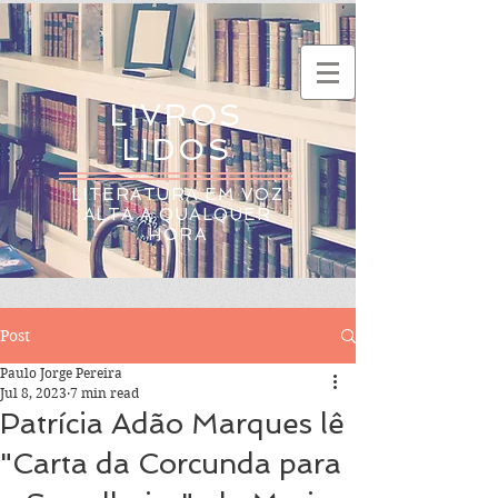
LIVROS
LIDOS
LITERATURA EM VOZ
ALTA A QUALQUER
HORA
Post
Paulo Jorge Pereira
Jul 8, 2023
7 min read
Patrícia Adão Marques lê
"Carta da Corcunda para