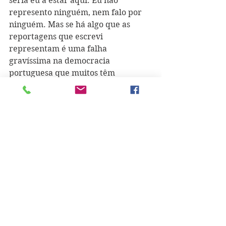
seria eu a estar aqui. Eu não 
represento ninguém, nem falo por 
ninguém. Mas se há algo que as 
reportagens que escrevi 
representam é uma falha 
gravíssima na democracia 
portuguesa que muitos têm 
denunciado há anos por outros 
meios, mas que tantos que aqui 
estão não ouviram. Não há 
democracia sem igualdade social."
See All
Recent Posts