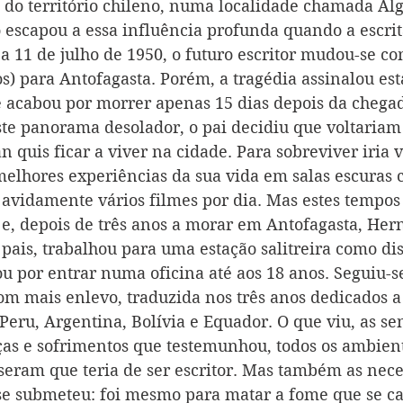
te do território chileno, numa localidade chamada Al
o escapou a essa influência profunda quando a escrit
 a 11 de julho de 1950, o futuro escritor mudou-se co
s) para Antofagasta. Porém, a tragédia assinalou esta
 acabou por morrer apenas 15 dias depois da chegad
te panorama desolador, o pai decidiu que voltariam
quis ficar a viver na cidade. Para sobreviver iria v
melhores experiências da sua vida em salas escuras 
r avidamente vários filmes por dia. Mas estes tempo
e, depois de três anos a morar em Antofagasta, Her
 pais, trabalhou para uma estação salitreira como dis
 por entrar numa oficina até aos 18 anos. Seguiu-se
om mais enlevo, traduzida nos três anos dedicados a 
Peru, Argentina, Bolívia e Equador. O que viu, as se
iças e sofrimentos que testemunhou, todos os ambien
sseram que teria de ser escritor. Mas também as nece
se submeteu: foi mesmo para matar a fome que se ca