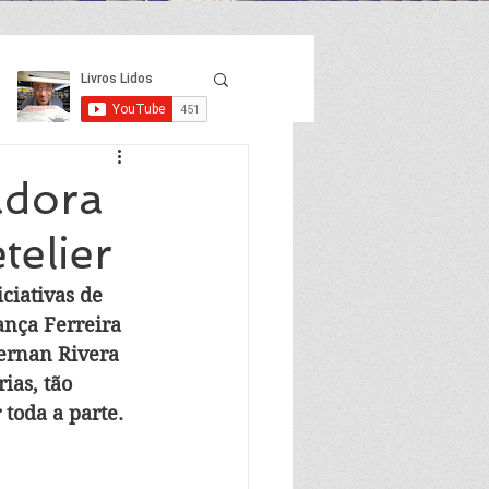
adora
telier
ciativas de 
ança Ferreira 
Hernan Rivera 
ias, tão 
toda a parte.