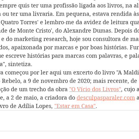
Sempre quis ter uma profissão ligada aos livros, na al
a ou ter uma livraria. Em pequena, estava rendida às 
as Quatro Torres' e lembro-me da avidez de leitura q
de de Monte Cristo', do Alexandre Dumas. Depois do
 e do marketing research, hoje sou consultora de ma
dos, apaixonada por marcas e por boas histórias. Fun
ue escreve histórias para marcas com palavras, e pal
", sintetiza.
ra começou por ler aqui um excerto do livro "A Maldi
 Rebelo, a 9 de novembro de 2020; mais recente, de 3
ação de um trecho da obra 
"O Vício dos Livros"
, cujo 
te, a 2 de maio, a criadora do 
desculpasparaler.com
 
vro de Adília Lopes, 
"Estar em Casa"
.