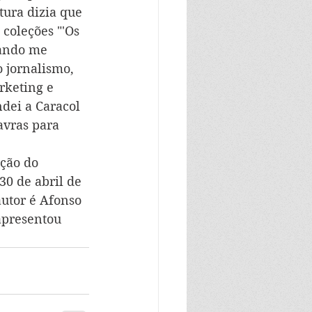
tura dizia que 
coleções "'Os 
uando me 
 jornalismo, 
rketing e 
dei a Caracol 
avras para 
ção do 
0 de abril de 
autor é Afonso 
apresentou 