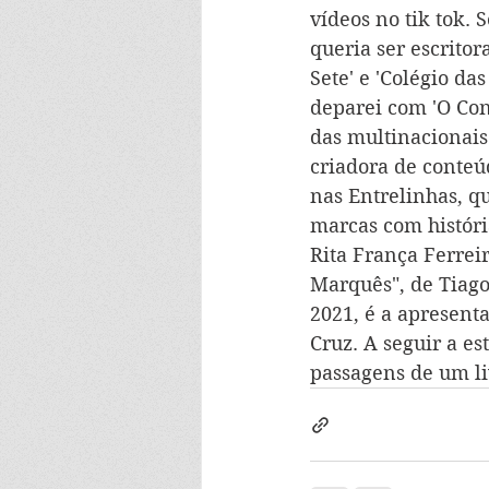
vídeos no tik tok. 
queria ser escritor
Sete' e 'Colégio d
deparei com 'O Con
das multinacionais
criadora de conteú
nas Entrelinhas, q
marcas com história
Rita França Ferrei
Marquês", de Tiago
2021, é a apresent
Cruz. A seguir a es
passagens de um li