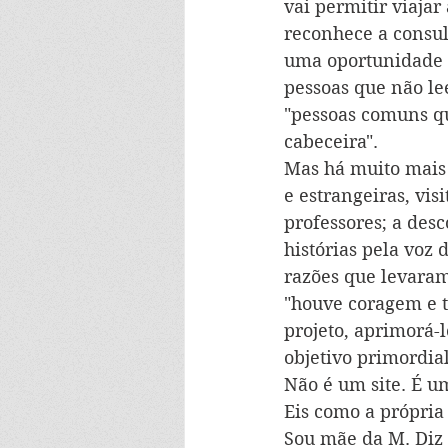
vai permitir viajar
reconhece a consul
uma oportunidade e
pessoas que não le
"pessoas comuns qu
cabeceira".
Mas há muito mais 
e estrangeiras, vis
professores; a desc
histórias pela voz 
razões que levaram
"houve coragem e t
projeto, aprimorá-l
objetivo primordial
Não é um site. É u
Eis como a própria
Sou mãe da M. Diz 