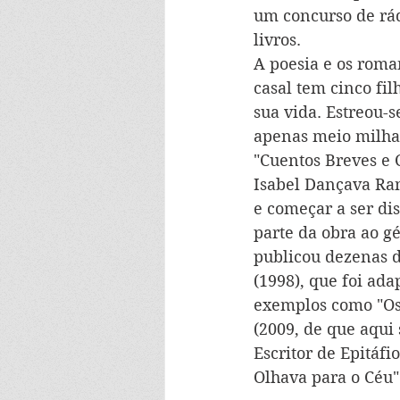
um concurso de rád
livros.
A poesia e os roma
casal tem cinco fi
sua vida. Estreou-
apenas meio milhar
"Cuentos Breves e 
Isabel Dançava Ran
e começar a ser di
parte da obra ao gé
publicou dezenas 
(1998), que foi ad
exemplos como "Os 
(2009, de que aqui 
Escritor de Epitáf
Olhava para o Céu"