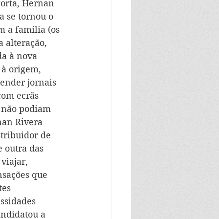
gorta, Hernan 
a se tornou o 
m a família (os 
 alteração, 
a à nova 
 à origem, 
ender jornais 
com ecrãs 
s não podiam 
nan Rivera 
tribuidor de 
 outra das 
viajar, 
nsações que 
tes 
ssidades 
ndidatou a 