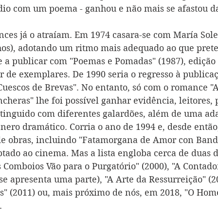
io com um poema - ganhou e não mais se afastou da 
nces já o atraíam. Em 1974 casara-se com María Sole
lhos), adotando um ritmo mais adequado ao que prete
se a publicar com "Poemas e Pomadas" (1987), edição
 de exemplares. De 1990 seria o regresso à publica
Cuescos de Brevas". No entanto, só com o romance "
cheras" lhe foi possível ganhar evidência, leitores,
stinguido com diferentes galardões, além de uma ad
nero dramático. Corria o ano de 1994 e, desde então,
de obras, incluindo "Fatamorgana de Amor con Band
aptado ao cinema. Mas a lista engloba cerca de duas 
Comboios Vão para o Purgatório" (2000), "A Contado
se apresenta uma parte), "A Arte da Ressurreição" (20
ios" (2011) ou, mais próximo de nós, em 2018, "O Ho
.