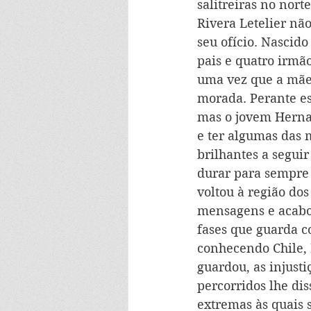
salitreiras no nor
Rivera Letelier nã
seu ofício. Nascido
pais e quatro irmão
uma vez que a mãe
morada. Perante es
mas o jovem Hernan 
e ter algumas das 
brilhantes a segui
durar para sempre 
voltou à região dos
mensagens e acabou
fases que guarda c
conhecendo Chile, 
guardou, as injust
percorridos lhe di
extremas às quais 