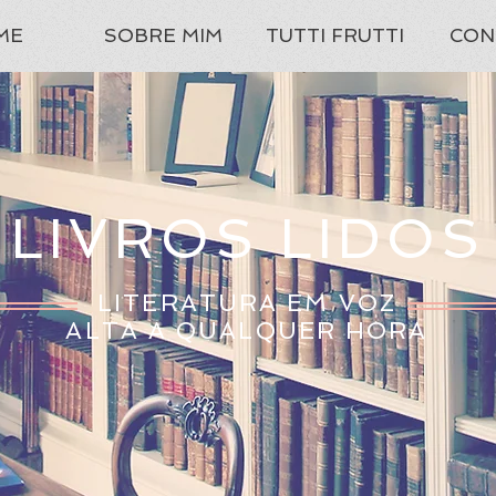
ME
SOBRE MIM
TUTTI FRUTTI
CON
LIVROS LIDOS
LITERATURA EM VOZ
ALTA A QUALQUER HORA