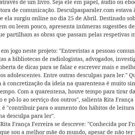
 através de um livro. Seja ele em papel, áudio ou ebo
tora de comunicação. 
Desculpasparaler.com
 estava 
 ela surgiu online no dia 25 de Abril. Destinado sob
em ou leem pouco, apresenta inúmeras sugestões de 
e partilham as obras que passam pelas respetivas m
em jogo neste projeto: "Entrevistas a pessoas comun
itas a bibliotecas de radiologistas, advogados, investi
oberta de dicas para se falar e escrever mais e melho
dos adolescentes. Entre outras desculpas para ler." Q
 à concretização da ideia na quarentena é muito si
empo. Com a quarentena, houve tempo para tirar da 
o e pô-lo ao serviço dos outros", salienta Rita França 
 é "contribuir para o aumento dos hábitos de leitura
ma desculpa para ler".
 Rita França Ferreira se descreve: "Conhecida por Fr
que sou a melhor mãe do mundo, apesar de não ter j