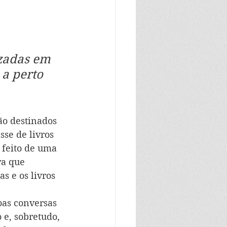
izadas em 
 a perto 
ão destinados 
sse de livros 
 feito de uma 
ra que 
 e os livros 
oas conversas 
 e, sobretudo, 