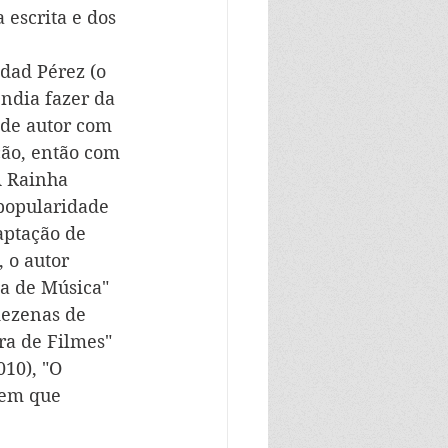
escrita e dos 
dad Pérez (o 
ndia fazer da 
 de autor com 
ção, então com 
A Rainha 
 popularidade 
aptação de 
 o autor 
a de Música" 
dezenas de 
ra de Filmes" 
10), "O 
mem que 