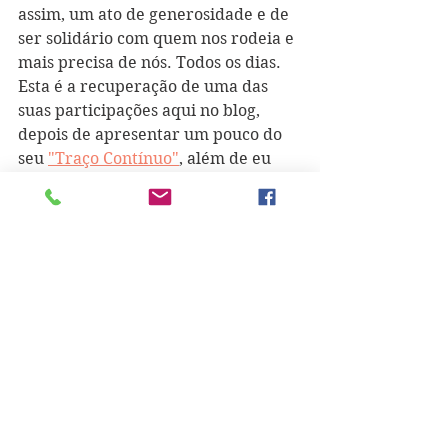
assim, um ato de generosidade e de 
ser solidário com quem nos rodeia e 
mais precisa de nós. Todos os dias.
Esta é a recuperação de uma das 
suas participações aqui no blog, 
depois de apresentar um pouco do 
seu 
"Traço Contínuo"
, além de eu 
próprio ter lido 
"Os Rios Não 
Conhecem a Água"
, poema que 
entra nesse livro, a 30 de março de 
2021.
Para quem não tenha informação 
suficiente sobre o projeto do 
Bibliomóvel de Penafiel, pode ler 
aqui 
uma reportagem maravilhosa, 
da autoria de Miguel Carvalho e 
Lucília Monteiro, na revista Visão de 
16 de novembro de 2020. Leiam - 
vão ver que nunca se arrependem!