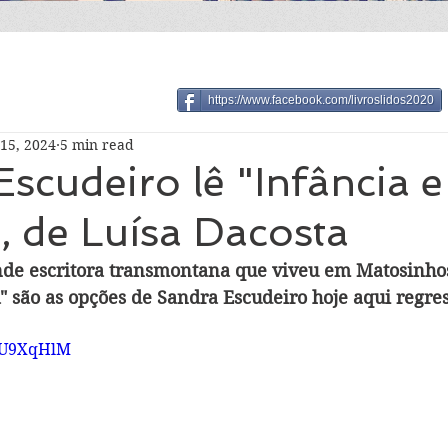
https://www.facebook.com/livroslidos2020
15, 2024
5 min read
scudeiro lê "Infância e
, de Luísa Dacosta
nde escritora transmontana que viveu em Matosinhos
a" são as opções de Sandra Escudeiro hoje aqui regre
i0U9XqHlM