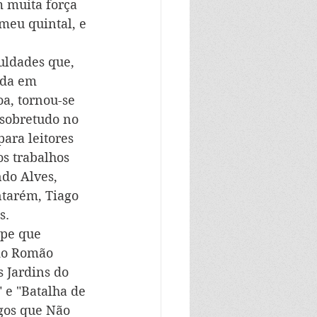
 muita força 
meu quintal, e 
uldades que, 
ada em 
a, tornou-se 
 sobretudo no 
ara leitores 
s trabalhos 
do Alves, 
ntarém, Tiago 
s.
ipe que 
do Romão 
s Jardins do 
 e "Batalha de 
gos que Não 