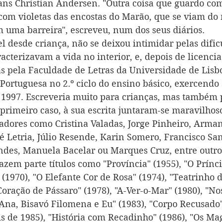
ns Christian Andersen. "Outra coisa que guardo com
com violetas das encostas do Marão, que se viam do 
uma barreira", escreveu, num dos seus diários.
l desde criança, não se deixou intimidar pelas dific
acterizavam a vida no interior, e, depois de licenci
as pela Faculdade de Letras da Universidade de Lisbo
Portuguesa no 2.º ciclo do ensino básico, exercendo
e 1997. Escreveria muito para crianças, mas também p
primeiro caso, à sua escrita juntaram-se maravilhoso
radores como Cristina Valadas, Jorge Pinheiro, Arman
 Letria, Júlio Resende, Karin Somero, Francisco Sa
des, Manuela Bacelar ou Marques Cruz, entre outro
azem parte títulos como "Província" (1955), "O Prínc
(1970),
"O Elefante Cor de Rosa" (1974),
"Teatrinho 
Coração de Pássaro" (1978),
"A-Ver-o-Mar" (1980), "No
 Ana, Bisavó Filomena e Eu" (1983), "Corpo Recusado"
is de 1985),
"História com Recadinho" (1986),
"Os Ma