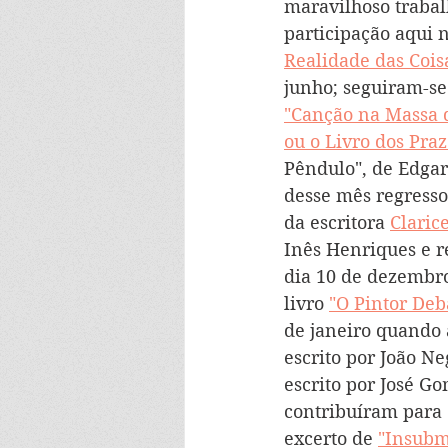
maravilhoso trabal
participação aqui 
Realidade das Cois
junho; seguiram-se
"Canção na Massa 
ou o Livro dos Praz
Pêndulo", de Edgar
desse mês regress
da escritora 
Claric
Inês Henriques e re
dia 10 de dezembro
livro 
"O Pintor Deb
de janeiro quando
escrito por João Ne
escrito por José G
contribuíram para 
excerto de 
"Insubm