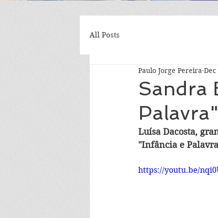
All Posts
Paulo Jorge Pereira
Dec 
Sandra E
Palavra"
Luísa Dacosta, gra
"Infância e Palavr
https://youtu.be/nq