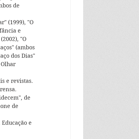
mbos de 
 
r" (1999), "O 
ância e 
(2002), "O 
aços" (ambos 
aço dos Dias" 
 Olhar 
s e revistas. 
rensa. 
idecem", de 
mone de 
a Educação e 