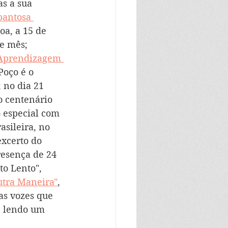
as a sua 
pantosa 
oa, a 15 de 
e mês; 
Aprendizagem 
Poço é o 
 no dia 21 
o centenário 
o especial com 
sileira, no 
xcerto do 
resença de 24 
uto Lento", 
utra Maneira"
, 
as vozes que 
, lendo um 