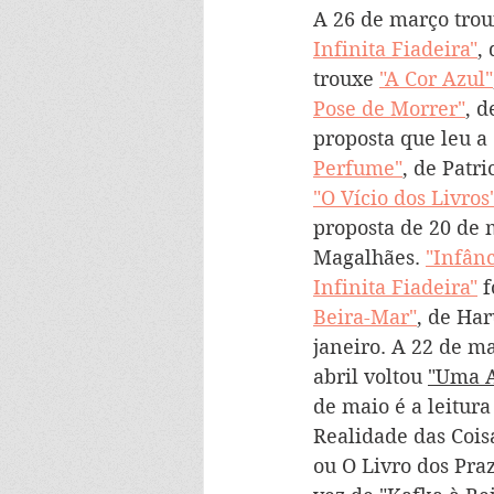
A 26 de março trou
Infinita Fiadeira"
,
trouxe 
"A Cor Azul"
Pose de Morrer"
, d
proposta que leu a
Perfume"
, de Patri
"O Vício dos Livros
proposta de 20 de 
Magalhães. 
"Infânc
Infinita Fiadeira"
 
Beira-Mar"
, de Ha
janeiro. A 22 de m
abril voltou 
"Uma A
de maio é a leitura
Realidade das Cois
ou O Livro dos Praz