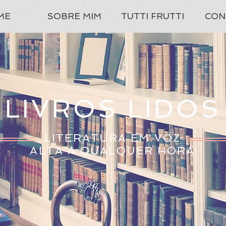
ME
SOBRE MIM
TUTTI FRUTTI
CON
LIVROS LIDOS
LITERATURA EM VOZ
ALTA A QUALQUER HORA