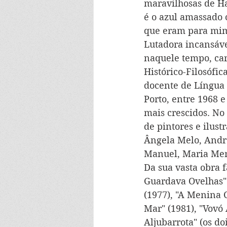
maravilhosas de Ha
é o azul amassado 
que eram para mim 
Lutadora incansáve
naquele tempo, car
Histórico-Filosófic
docente de Língua 
Porto, entre 1968 
mais crescidos. No 
de pintores e ilust
Ângela Melo, André
Manuel, Maria Men
Da sua vasta obra f
Guardava Ovelhas" 
(1977), "A Menina 
Mar" (1981), "Vovó
Aljubarrota" (os do