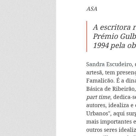
ASA
A escritora 
Prémio Gulb
1994 pela ob
Sandra Escudeiro
,
artesã, tem presen
Famalicão. É a dina
Básica de Ribeirão
part time
, dedica-s
autores, idealiza 
Urbanos", aqui surg
mais importantes e
outros seres ideal