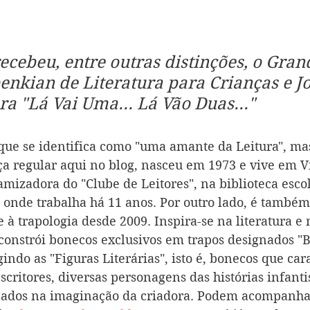
recebeu, entre outras distinções, o Gran
enkian de Literatura para Crianças e J
ra "Lá Vai Uma... Lá Vão Duas..."
 que se identifica como "uma amante da Leitura", m
ça regular aqui no blog, nasceu em 1973 e vive em V
mizadora do "Clube de Leitores", na biblioteca escol
, onde trabalha há 11 anos. Por outro lado, é também
e à trapologia desde 2009. Inspira-se na literatura e 
e constrói bonecos exclusivos em trapos designados "
indo as "Figuras Literárias", isto é, bonecos que car
scritores, diversas personagens das histórias infant
izados na imaginação da criadora. Podem acompanhar