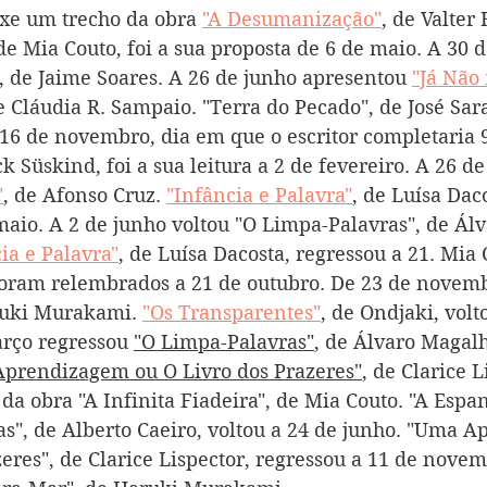
xe um trecho da obra 
"A Desumanização"
, de Valter
 de Mia Couto, foi a sua proposta de 6 de maio. A 30 
, de Jaime Soares. A 26 de junho apresentou 
"Já Não
e Cláudia R. Sampaio. "Terra do Pecado", de José Sar
 16 de novembro, dia em que o escritor completaria 9
ck Süskind, foi a sua leitura a 2 de fevereiro. A 26 de
"
, de Afonso Cruz. 
"Infância e Palavra"
, de Luísa Daco
maio. A 2 de junho voltou "O Limpa-Palavras", de Álv
ia e Palavra"
, de Luísa Dacosta, regressou a 21. Mia 
foram relembrados a 21 de outubro. De 23 de novemb
ruki Murakami. 
"Os Transparentes"
, de Ondjaki, volt
arço regressou 
"O Limpa-Palavras"
, de Álvaro Magalh
prendizagem ou O Livro dos Prazeres"
, de Clarice L
 da obra "A Infinita Fiadeira", de Mia Couto. 
"A Espan
as", de Alberto Caeiro, voltou a 24 de junho. "Uma 
eres", de Clarice Lispector, regre
ssou a 11 de novemb