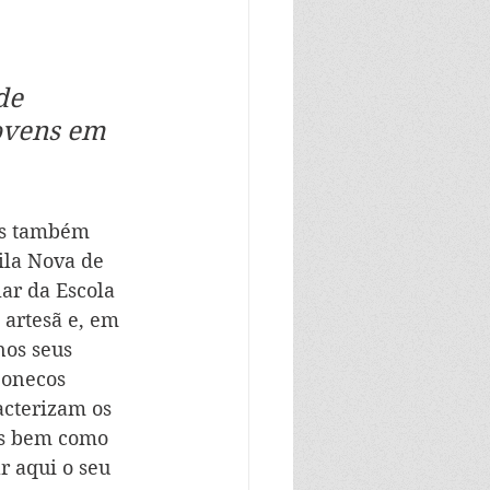
de 
ovens em 
as também 
ila Nova de 
ar da Escola 
 artesã e, em 
nos seus 
Bonecos 
acterizam os 
is bem como 
 aqui o seu 