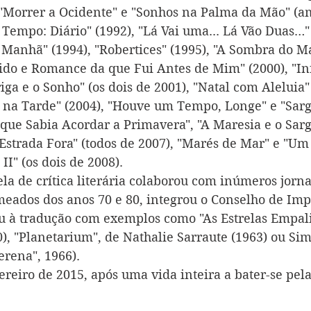
"Morrer a Ocidente" e "Sonhos na Palma da Mão" (a
Tempo: Diário" (1992), "Lá Vai uma... Lá Vão Duas…"
 Manhã" (1994), "Robertices" (1995), "A Sombra do Ma
do e Romance da que Fui Antes de Mim" (2000), "Inf
iga e o Sonho" (os dois de 2001), "Natal com Aleluia" 
 na Tarde" (2004), "Houve um Tempo, Longe" e "Sarg
que Sabia Acordar a Primavera", "A Maresia e o Sarg
Estrada Fora" (todos de 2007), "Marés de Mar" e "Um
II" (os dois de 2008).
la de crítica literária colaborou com inúmeros jornai
meados dos anos 70 e 80, integrou o Conselho de Imp
 à tradução com exemplos como "As Estrelas Empal
0), "Planetarium", de Nathalie Sarraute (1963) ou Si
erena", 1966).
ereiro de 2015, após uma vida inteira a bater-se pel