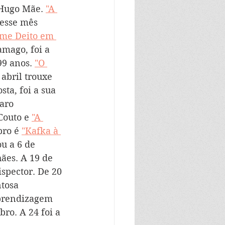
 Hugo Mãe. 
"A 
desse mês 
 me Deito em 
amago, foi a 
9 anos. 
"O 
 abril trouxe 
sta, foi a sua 
aro 
Couto e 
"A 
ro é 
"Kafka à 
ou a 6 de 
ães. A 19 de 
ispector. De 20 
tosa 
Aprendizagem 
ro. A 24 foi a 