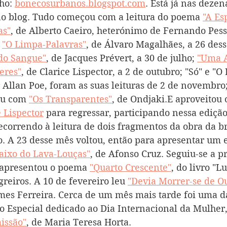
ho: 
bonecosurbanos.blogspot.com
. Está já nas dezen
no blog. Tudo começou com a leitura do poema 
"A Es
as"
, de Alberto Caeiro, heterónimo de Fernando Pess
 
"O Limpa-Palavras"
, de Álvaro Magalhães, a 26 dess
do Sangue"
, de Jacques Prévert, a 30 de julho; 
"Uma 
eres"
, de Clarice Lispector, a 2 de outubro; "Só" e "O 
 Allan Poe, foram as suas leituras de 2 de novembro;
ou com 
"Os Transparentes"
, de Ondjaki.E aproveitou 
e Lispector
 para regressar, participando nessa ediçã
correndo à leitura de dois fragmentos da obra da bra
. A 23 desse mês voltou, então para apresentar um e
aixo do Lava-Louças"
, de Afonso Cruz. Seguiu-se a p
 apresentou o poema 
"Quarto Crescente"
, do livro "L
greiros. A 10 de fevereiro leu 
"Devia Morrer-se de O
omes Ferreira. Cerca de um mês mais tarde foi uma d
o Especial dedicado ao Dia Internacional da Mulher
issão"
, de Maria Teresa Horta.