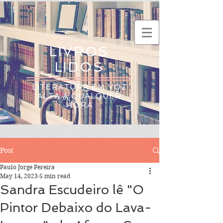
LIVROS
LIDOS
LITERATURA EM VOZ
ALTA A QUALQUER
HORA
Post
Paulo Jorge Pereira
May 14, 2023
5 min read
Sandra Escudeiro lê "O
Pintor Debaixo do Lava-