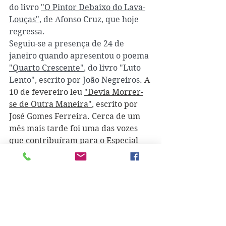
do livro 
"O Pintor Debaixo do Lava-
Louças"
, de Afonso Cruz, que hoje 
regressa.
Seguiu-se a presença de 24 de 
janeiro quando apresentou o poema 
"Quarto Crescente"
, do livro "Luto 
Lento", escrito por João Negreiros. 
A 
10 de fevereiro leu 
"Devia Morrer-
se de Outra Maneira"
, escrito por 
José Gomes Ferreira. Cerca de um 
mês mais tarde foi uma das vozes 
que contribuíram para o Especial 
dedicado ao Dia Internacional da 
Mulher, lendo um excerto de 
"Insubmissão"
, de Maria Teresa 
Horta. A 26 de março trouxe um 
trecho da obra 
"A Desumanização"
, 
de Valter Hugo Mãe. 
"A Infinita 
Fiadeira"
, de Mia Couto, foi a sua 