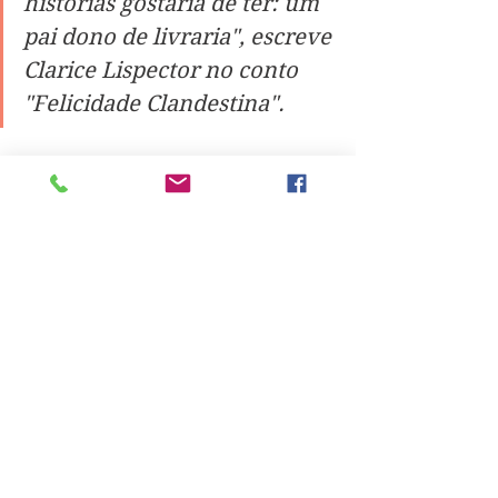
histórias gostaria de ter: um 
pai dono de livraria", escreve 
Clarice Lispector no conto 
"Felicidade Clandestina".
Stefania Chiarelli é professora e 
pesquisadora de literatura 
brasileira na UFF - Universidade 
Federal Fluminense (Niterói, Brasil).
See All
Recent Posts