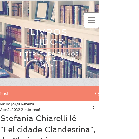
LIVROS
LIDOS
LITERATURA EM VOZ
ALTA A QUALQUER
HORA
Post
Paulo Jorge Pereira
Apr 5, 2022
2 min read
Stefania Chiarelli lê
"Felicidade Clandestina",