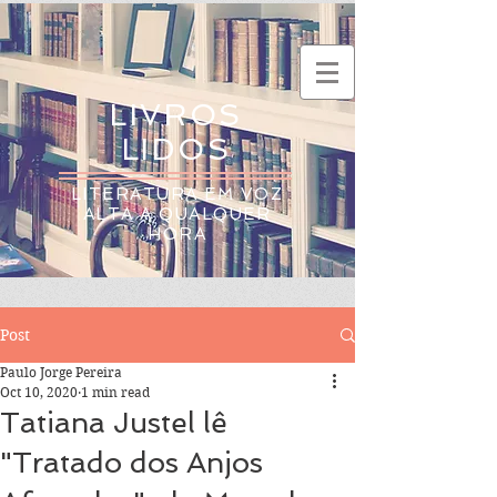
LIVROS
LIDOS
LITERATURA EM VOZ
ALTA A QUALQUER
HORA
Post
Paulo Jorge Pereira
Oct 10, 2020
1 min read
Tatiana Justel lê
"Tratado dos Anjos