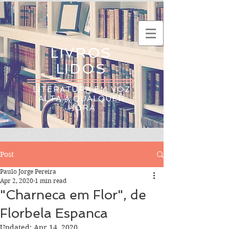
LIVROS
LIDOS
LITERATURA EM VOZ
ALTA A QUALQUER
HORA
Post
Paulo Jorge Pereira
Apr 2, 2020
1 min read
"Charneca em Flor", de
Florbela Espanca
Updated:
Apr 14, 2020