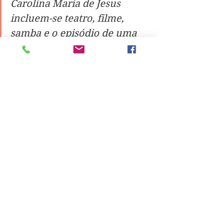
Carolina Maria de Jesus 
incluem-se teatro, filme, 
samba e o episódio de uma 
série. 
Thaís Sant'Anna Marcondes é 
professora de Português de um 
colégio localizado no Complexo do 
Salgueiro, em São Gonçalo. 
Licenciada em Letras pela UFF, tem 
mestrado em Teoria da Literatura e 
Literatura Brasileira também pela 
UFF e atualmente é doutoranda de 
Literatura Comparada na mesma 
instituição. Além disto, a sua 
atividade inclui um podcast que se 
chama 
"Capitu dissimulada"
, em que 
tenta, "através da voz, encantar as 