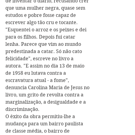
de inventar o diário, recusando crer 
que uma mulher negra, quase sem 
estudos e pobre fosse capaz de 
escrever algo tão cru e tocante. 
"Esquentei o arroz e os peixes e dei 
para os filhos. Depois fui catar 
lenha. Parece que vim ao mundo 
predestinada a catar. Só não cato 
felicidade", escreve no livro a 
autora. "E assim no dia 13 de maio 
de 1958 eu lutava contra a 
escravatura atual - a fome", 
denuncia Carolina Maria de Jesus no 
livro, um grito de revolta contra a 
marginalização, a desigualdade e a 
discriminação.
O êxito da obra permitiu-lhe a 
mudança para um bairro paulista 
de classe média, o bairro de 