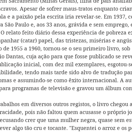
em Sacramento (Minas Gerais), filha de pais analfab
cravos. Apesar de sofrer maus-tratos enquanto crianç
la e a paixão pela escrita iria revelar-se. Em 1937, 
 São Paulo e, aos 33 anos, grávida e sem emprego, 
 O relato feito diário dessa experiência de pobreza 
panhar (catar) papel, das tristezas, misérias e angú
o de 1955 a 1960, tornou-se o seu primeiro livro, sob 
io Dantas, cuja ação para que fosse publicado se rev
blicação inicial, com dez mil exemplares, esgotou-
ibilidade, tendo mais tarde sido alvo de tradução pa
mas e assumindo-se como êxito internacional. A aut
ara programas de televisão e gravou um álbum com
abalhos em diversos outros registos, o livro chegou a
racidade, pois não faltou quem acusasse o próprio jo
 recusando crer que uma mulher negra, quase sem es
ever algo tão cru e tocante. "Esquentei o arroz e os p