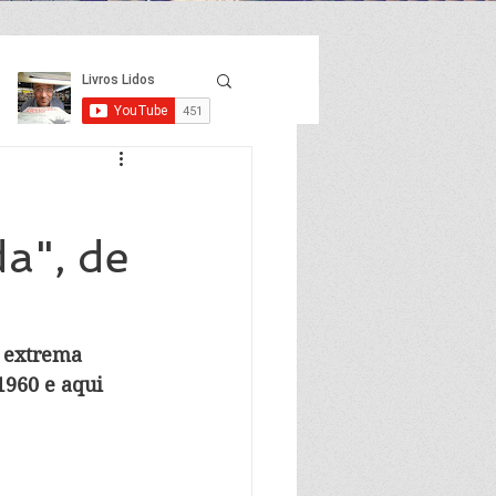
a", de
a extrema 
1960 e aqui 