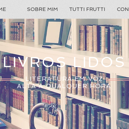
ME
SOBRE MIM
TUTTI FRUTTI
CON
LIVROS LIDOS
LITERATURA EM VOZ
ALTA A QUALQUER HORA