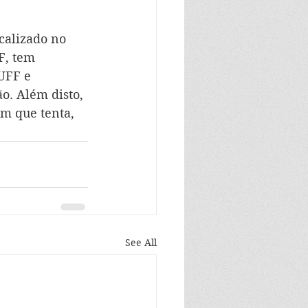
calizado no 
F, tem 
UFF e 
. Além disto, 
em que tenta, 
See All