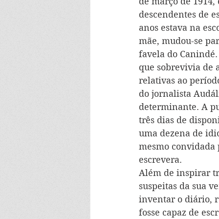
de março de 1914, 
descendentes de es
anos estava na esco
mãe, mudou-se para
favela do Canindé.
que sobrevivia de a
relativas ao períod
do jornalista Audál
determinante. A pu
três dias de dispon
uma dezena de idio
mesmo convidada p
escrevera.
Além de inspirar tr
suspeitas da sua ve
inventar o diário,
fosse capaz de escr