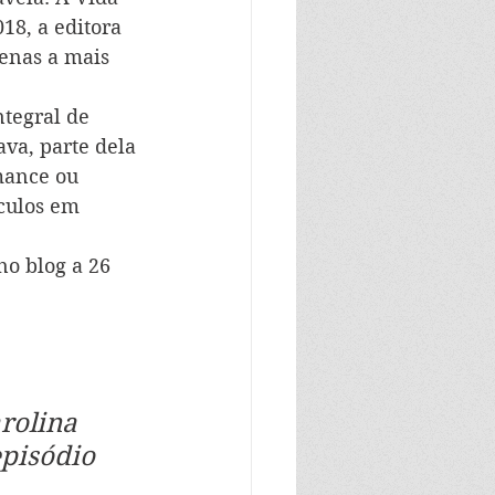
18, a editora 
enas a mais 
tegral de 
va, parte dela 
mance ou 
culos em 
no blog a 26 
rolina 
episódio 