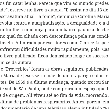
ois fui catar lenha. Parece que vim ao mundo predest
ade", escreve no livro a autora. "E assim no dia 13 d
escravatura atual - a fome", denuncia Carolina Maria
revolta contra a marginalização, a desigualdade e a 
rmitiu-lhe a mudança para um bairro paulista de cla
 no qual foi olhada com desconfiança pela sua cond
 favela. Admirada por escritores como Clarice Lispec
enfrentou dificuldades muito rapidamente, pois "Cas
o livro publicado, ficou demasiado longe do sucesso
am-se da autora.
e "Provérbios" foram as obras seguintes, publicada
a Maria de Jesus seria mãe de uma rapariga e dois ra
ntes. De 1969 é a última mudança, quando trocou Sa
rte sul de São Paulo, onde comprara um espaço que l
a de origem. Ali viveu até ao fim da vida, morrendo 
 vítima de problemas respiratórios. Antes, porém, em
o documentário de uma televisão alemã intitulado "Fa