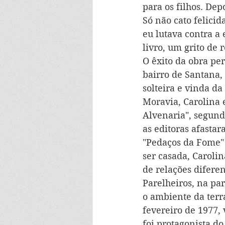
para os filhos. Dep
Só não cato felicid
eu lutava contra a 
livro, um grito de 
O êxito da obra pe
bairro de Santana,
solteira e vinda da
Moravia, Carolina 
Alvenaria", segund
as editoras afastar
"Pedaços da Fome" 
ser casada, Carolin
de relações difere
Parelheiros, na pa
o ambiente da terr
fevereiro de 1977,
foi protagonista d