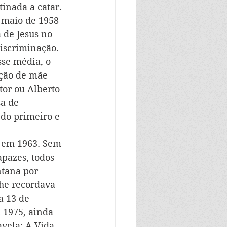
inada a catar. 
e maio de 1958 
 de Jesus no 
discriminação.
sse média, o 
ição de mãe 
tor ou Alberto 
a de 
 do primeiro e 
s em 1963. Sem 
pazes, todos 
ntana por 
he recordava 
a 13 de 
 1975, ainda 
vela: A Vida 