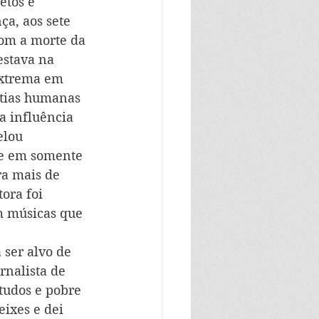
etos e 
a, aos sete 
com a morte da 
estava na 
extrema em 
stias humanas 
a influência 
elou 
se em somente 
ra mais de 
ora foi 
 músicas que 
 ser alvo de 
rnalista de 
tudos e pobre 
eixes e dei 