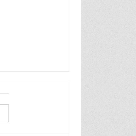
e julho de 1965", um