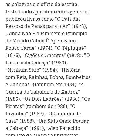
as palavras e o ofício da escrita. 
Distribuídos por diferentes géneros 
publicou livros como "O País das 
Pessoas de Penas para o Ar" (1973), 
"Ainda Não É o Fim nem o Princípio 
do Mundo Calma É Apenas um 
Pouco Tarde" (1974), "O Têpluquê" 
(1976), "Gigões e Anantes" (1978), "O 
Pássaro da Cabeça" (1983), 
"Nenhum Sítio" (1984), "História 
com Reis, Rainhas, Bobos, Bombeiros 
e Galinhas" (também em 1984), "A 
Guerra do Tabuleiro de Xadrez" 
(1985), "Os Dois Ladrões" (1986), "Os 
Piratas" (também de 1986), "O 
Inventão" (1987), "O Caminho de 
Casa" (1988), "Um Sítio Onde Pousar 
a Cabeça" (1991), "Algo Parecido 
com Isto da Mesma Substância" 