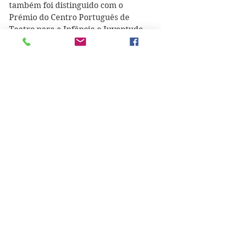
também foi distinguido com o 
Prémio do Centro Português de 
Teatro para a Infância e Juventude 
pelo conjunto da obra); o Prémio 
Nacional de Crónica Press 
Clube/Clube de Jornalistas, em 
função das suas crónicas (1993); o 
Prémio da Crítica da Associação 
Portuguesa de Críticos Literários 
por "Atropelamento e Fuga" (2001); 
o Prémio de Poesia Luís Miguel 
Nava e o Grande Prémio de Poesia 
da APE/CTT, ambos por "Os Livros" 
(2005).
Morreu a 19 de outubro de 2012, 
vítima de cancro, no Hospital de 
Santo António (Porto). A título 
póstumo seria editado "Todas as 
Palavras", no qual se reúne toda a 