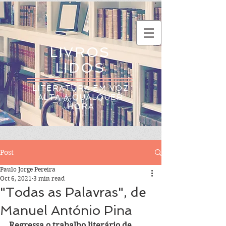
LIVROS
LIDOS
LITERATURA EM VOZ
ALTA A QUALQUER
HORA
Post
Paulo Jorge Pereira
Oct 6, 2021
3 min read
"Todas as Palavras", de
Manuel António Pina
Regressa o trabalho literário de 