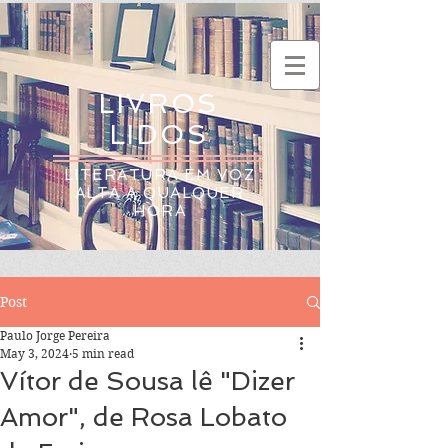
LIVROS
LIDOS
LITERATURA EM VOZ
ALTA A QUALQUER
HORA
Post
Paulo Jorge Pereira
May 3, 2024
5 min read
Vítor de Sousa lê "Dizer
Amor", de Rosa Lobato