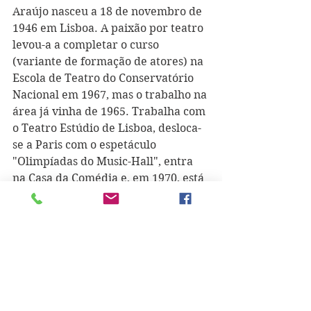
Araújo nasceu a 18 de novembro de 
1946 em Lisboa. A paixão por teatro 
levou-a a completar o curso 
(variante de formação de atores) na 
Escola de Teatro do Conservatório 
Nacional em 1967, mas o trabalho na 
área já vinha de 1965. Trabalha com 
o Teatro Estúdio de Lisboa, desloca-
se a Paris com o espetáculo 
"Olimpíadas do Music-Hall", entra 
na Casa da Comédia e, em 1970, está 
entre os fundadores do Teatro do 
Gerifalto. Integra o Grupo de Ação 
Teatral, seguindo-se o Teatro 
Experimental de Cascais e a 
Companhia do Teatro São Luiz, aqui 
chegando a ser alvo da censura 
durante a peça "A Mãe". Em 1972 