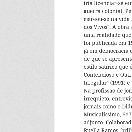
iria licenciar-se 
guerra colonial. P
estreou-se na vida 
dos Vivos". A obra
uma realidade que d
foi publicada em 1
já em democracia co
de que se apresent
estilo satírico que
Contencioso e Outr
Irregular" (1991) e
Na profissão de jor
irrequieto, entrevi
jornais como o Diár
Musicalíssimo, Se7
adjunto. Colaborad
Ruella Ramos, bril