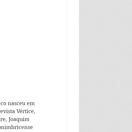
heco nasceu em 
vista Vértice, 
re, Joaquim 
conimbricense 