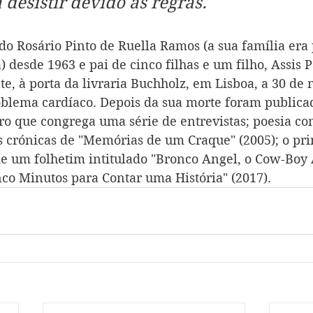
 desistir devido às regras.
o Rosário Pinto de Ruella Ramos (a sua família era 
) desde 1963 e pai de cinco filhas e um filho, Assis 
, à porta da livraria Buchholz, em Lisboa, a 30 de
oblema cardíaco. Depois da sua morte foram publicad
vro que congrega uma série de entrevistas; poesia c
 as crónicas de "Memórias de um Craque" (2005); o pr
e um folhetim intitulado "Bronco Angel, o Cow-Boy 
nco Minutos para Contar uma História" (2017).