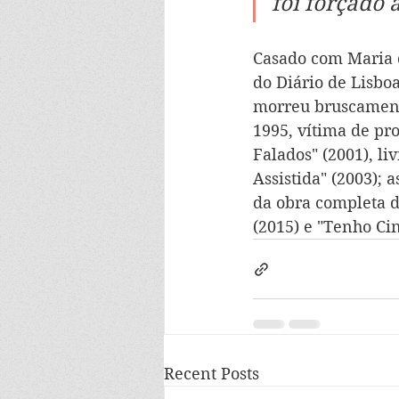
foi forçado a
Casado com Maria d
do Diário de Lisboa
morreu bruscamente
1995, vítima de pr
Falados" (2001), li
Assistida" (2003);
da obra completa d
(2015) e "Tenho Ci
Recent Posts