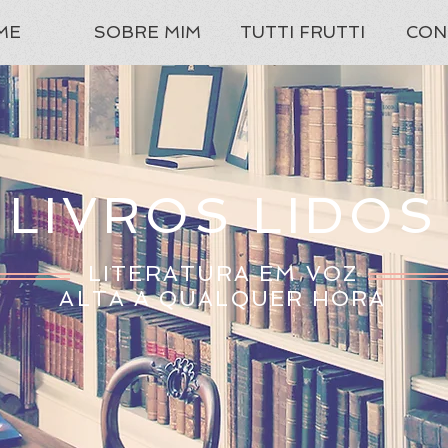
ME
SOBRE MIM
TUTTI FRUTTI
CON
LIVROS LIDOS
LITERATURA EM VOZ
ALTA A QUALQUER HORA