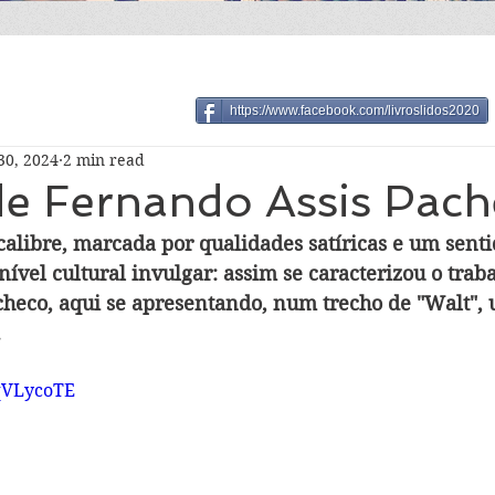
https://www.facebook.com/livroslidos2020
30, 2024
2 min read
 de Fernando Assis Pac
calibre, marcada por qualidades satíricas e um sent
ível cultural invulgar: assim se caracterizou o trab
heco, aqui se apresentando, num trecho de "Walt",
.
6qVLycoTE