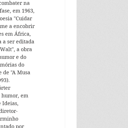
 combater na 
fase, em 1963, 
poesia "Cuidar 
ame a encobrir 
es em África, 
 a ser editada 
Walt", a obra 
 humor e do 
emórias do 
e de "A Musa 
93).
rter 
de humor, em 
 Ideias, 
iretor-
arminho 
entado por 