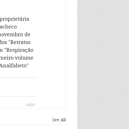
proprietária 
Pacheco 
 novembro de 
os "Retratos 
om "Respiração 
imeiro volume 
Analfabeto" 
See All