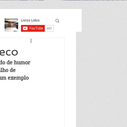
heco
ido de humor 
alho de 
 um exemplo 