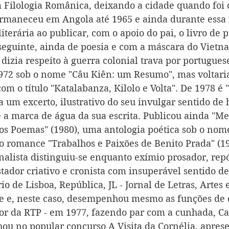
em Filologia Românica, deixando a cidade quando foi
ermaneceu em Angola até 1965 e ainda durante essa 
literária ao publicar, com o apoio do pai, o livro de 
 seguinte, ainda de poesia e com a máscara do Vietn
izia respeito à guerra colonial trava por portugues
972 sob o nome "Câu Kiên: um Resumo", mas voltaria
m o título "Katalabanza, Kilolo e Volta". De 1978 é "
a um excerto, ilustrativo do seu invulgar sentido de
 é a marca de água da sua escrita. Publicou ainda "M
os Poemas" (1980), uma antologia poética sob o nom
 o romance "Trabalhos e Paixões de Benito Prada" (19
nalista distinguiu-se enquanto exímio prosador, repó
stador criativo e cronista com insuperável sentido 
io de Lisboa, República, JL - Jornal de Letras, Artes e
e e, neste caso, desempenhou mesmo as funções de d
or da RTP - em 1977, fazendo par com a cunhada, C
hou no popular concurso A Visita da Cornélia, apres