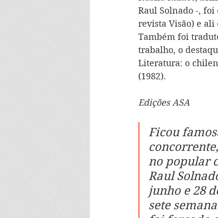
Raul Solnado -, foi
revista Visão) e ali
Também foi traduto
trabalho, o destaq
Literatura: o chil
(1982).
Edições ASA
Ficou famos
concorrente
no popular c
Raul Solnado
junho e 28 
sete semanas