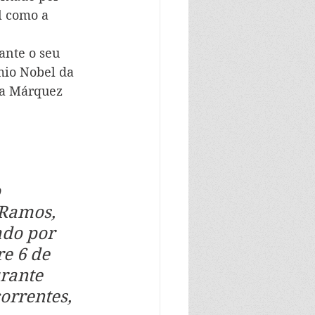
l como a 
ante o seu 
mio Nobel da 
ía Márquez 
 
 Ramos, 
ado por 
e 6 de 
rante 
orrentes, 