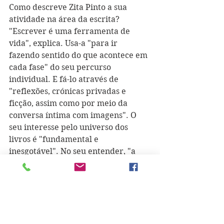
Como descreve Zita Pinto a sua 
atividade na área da escrita? 
"Escrever é uma ferramenta de 
vida", explica. Usa-a "para ir 
fazendo sentido do que acontece em 
cada fase" do seu percurso 
individual. E fá-lo através de 
"reflexões, crónicas privadas e 
ficção, assim como por meio da 
conversa íntima com imagens". O 
seu interesse pelo universo dos 
livros é "fundamental e 
inesgotável". No seu entender, "a 
imortalidade só teria esta 
vantagem: a de ler todos os livros 
que já foram escritos e que ainda 
estão por escrever".
Formas de consultar e seguir o seu 
trabalho de ilustração: