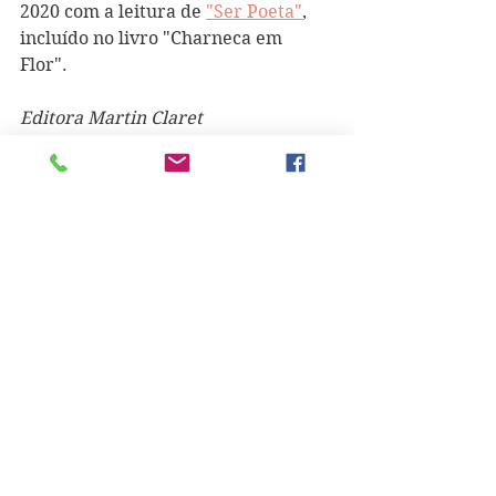
2020 com a leitura de 
"Ser Poeta"
, 
incluído no livro "Charneca em 
Flor".  
Editora Martin Claret
"Se passar do dia dos meus 
anos morrerei de velha", terá 
Florbela afirmado a uma 
amiga próxima, pouco antes 
de se suicidar.
Eis como Alexandra Jacob resume o 
seu percurso de vida: "O ano 74, 
Outubro, cheguei, engatinhei e em 
passinhos caminho até hoje. 
Piracicabana, bacharel em Direito, 