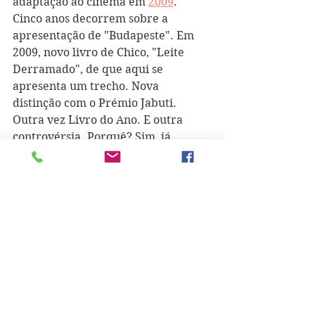
adaptação ao cinema em 
2009
.
Cinco anos decorrem sobre a 
apresentação de "Budapeste". Em 
2009, novo livro de Chico, "Leite 
Derramado", de que aqui se 
apresenta um trecho. Nova 
distinção com o Prémio Jabuti. 
Outra vez Livro do Ano. E outra 
controvérsia. Porquê? Sim, já 
adivinharam: porque uma vez mais 
não fora o Romance do Ano... Em 
entrevista ao diário Público de 18 de 
julho de 2009, o autor referiu: "Não 
quis escrever um romance situado 
em 1929, quis dar um relato atual 
com essas memórias, algo confusas, 
como são as memórias de um velho 
(...) Eu achei que o processo de 
recordação de um velho indicava 