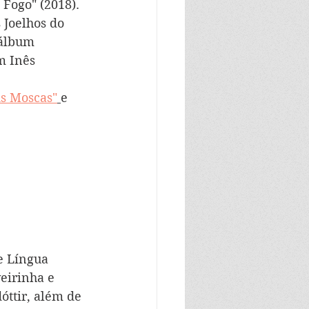
 Fogo" (2018). 
 Joelhos do 
 álbum 
m Inês 
As Moscas"
e 
 
e Língua 
eirinha e 
óttir, além de 