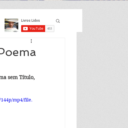
m Poema
ma sem Título, 
144p/mp4/file.