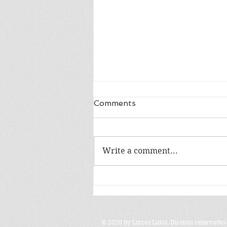
Comments
Write a comment...
Especial 10 de junho:
Amílcar Mendes lê
"Portugal", de Jorge Sousa
Braga
© 2020 by Livros Lidos. Direitos reservados