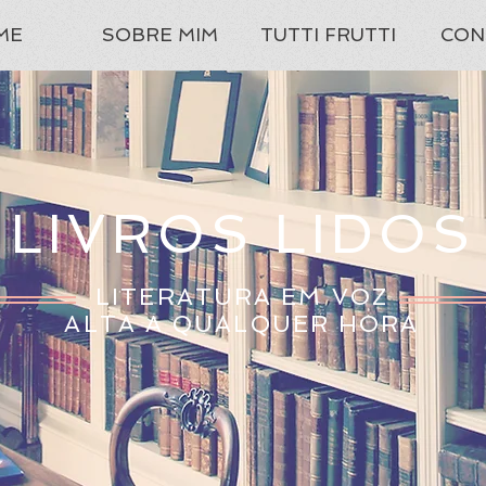
ME
SOBRE MIM
TUTTI FRUTTI
CON
LIVROS LIDOS
LITERATURA EM VOZ
ALTA A QUALQUER HORA