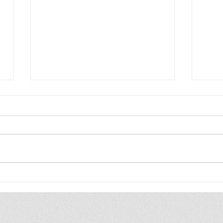
Inês Henriques lê "What's
"4 d
in a Name", de Ana Luísa
poe
Amaral
Pin