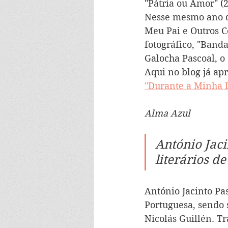
"Pátria ou Amor" (2
Nesse mesmo ano de
Meu Pai e Outros C
fotográfico, "Band
Galocha Pascoal, o
Aqui no blog já ap
"Durante a Minha 
Alma Azul
António Jaci
literários d
António Jacinto Pa
Portuguesa, sendo s
Nicolás Guillén. T