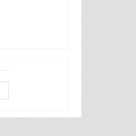
e julho de 1965", um
ma de Manuel António
a