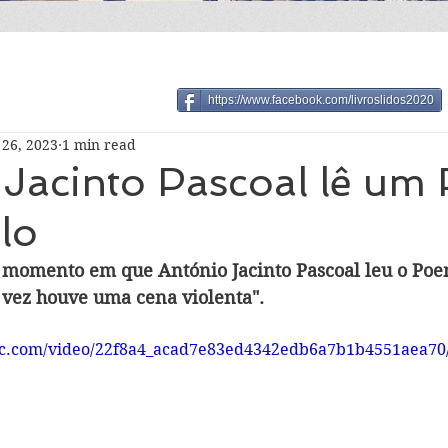
https://www.facebook.com/livroslidos2020
26, 2023
1 min read
 Jacinto Pascoal lê u
lo
 momento em que António Jacinto Pascoal leu o Poe
a vez houve uma cena violenta". 
atic.com/video/22f8a4_acad7e83ed4342edb6a7b1b4551aea70/