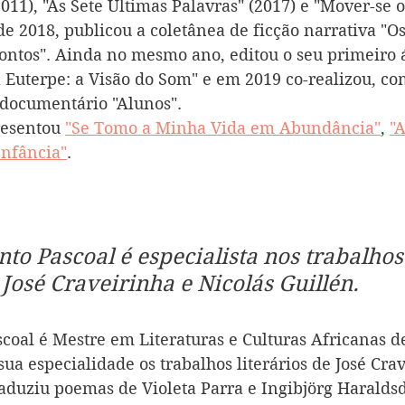
011), "As Sete Últimas Palavras" (2017) e "Mover-se o
 2018, publicou a coletânea de ficção narrativa "Os
ontos". Ainda no mesmo ano, editou o seu primeiro
a Euterpe: a Visão do Som" e em 2019 co-realizou, co
 documentário "Alunos".
resentou 
"Se Tomo a Minha Vida em Abundância"
, 
"
Infância"
.
nto Pascoal é especialista nos trabalhos
e José Craveirinha e Nicolás Guillén.
scoal é Mestre em Literaturas e Culturas Africanas d
ua especialidade os trabalhos literários de José Crav
raduziu poemas de Violeta Parra e Ingibjörg Haraldsd