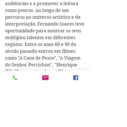
audiências e a promover a leitura 
como poucos. Ao longo de um 
percurso no universo artístico e da 
interpretação, Fernando Soares teve 
oportunidade para mostrar os seus 
múltiplos talentos em diferentes 
registos. Entre os anos 60 e 90 do 
século passado entrou em filmes 
como "A Cana de Pesca", "A Viagem 
do Senhor Perrichon", "Henrique 
IV", "Fragmentos de um Filme-
Esmola: A Sagrada Família", 
"Cântico Final", "Tá Mar", "O Amigo 
de Peniche", "Rosa Enjeitada" ou "O 
Diabo Desceu à Vila". Mas o seu 
talento também pôde ser visto em 
séries, telenovelas ou programas 
televisivos como "Retalhos da Vida 
de um Médico", "Eu Show Nico", 