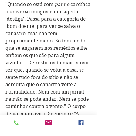
"Quando se está com 
panne
 cardíaca 
o universo mingua e um sujeito 
'desliga'. Passa para a categoria de 
'bom doente' para ver se salva o 
canastro, mas não tem 
propriamente medo. Só tem medo 
que se enganem nos remédios e lhe 
enfiem os que são para algum 
vizinho… De resto, nada mais, a não 
ser que, quando se volta a casa, se 
sente tudo fora do sítio e não se 
acredita que o canastro volte à 
normalidade. Nem com um jornal 
na mão se pode andar. Nem se pode 
caminhar contra o vento." O corpo 
deixara um aviso. Seguem-se "A 
Saca de Orelhas" (1979), crónicas 
em "Uma Coisa em Forma de Assim" 
(1980), "As Horas já de Números 