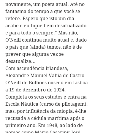
novamente, um poeta atual. Até no 
fantasma do tempo a que você se 
refere. Espero que isto um dia 
acabe e eu fique bem desatualizado 
e para todo o sempre." Mas não, 
O'Neill continua muito atual e, dado 
o país que (ainda) temos, não é de 
prever que alguma vez se 
desatualize...
Com ascendência irlandesa, 
Alexandre Manuel Vahia de Castro 
O'Neill de Bulhões nasceu em Lisboa 
a 19 de dezembro de 1924. 
Completa os seus estudos e entra na 
Escola Náutica (curso de pilotagem), 
mas, por influência da miopia, é-lhe 
recusada a cédula marítima após o 
primeiro ano. Em 1948, ao lado de 
nomes como Mário Cesariny, José-