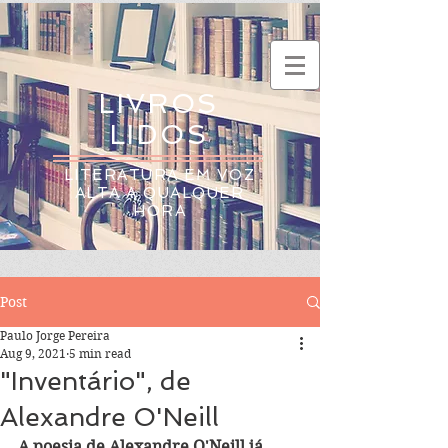
LIVROS
LIDOS
LITERATURA EM VOZ
ALTA A QUALQUER
HORA
Post
Paulo Jorge Pereira
Aug 9, 2021
5 min read
"Inventário", de
Alexandre O'Neill
A poesia de Alexandre O'Neill já 