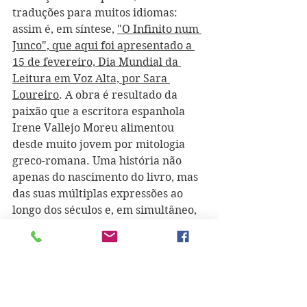
traduções para muitos idiomas: 
assim é, em síntese, 
"O Infinito num 
Junco", que aqui foi apresentado a 
15 de fevereiro, Dia Mundial da 
Leitura em Voz Alta, por Sara 
Loureiro
. A obra é resultado da 
paixão que a escritora espanhola 
Irene Vallejo Moreu alimentou 
desde muito jovem por mitologia 
greco-romana. Uma história não 
apenas do nascimento do livro, mas 
das suas múltiplas expressões ao 
longo dos séculos e, em simultâneo, 
uma obra com viagens pelos mais 
variados espaços, pelas mais 
diferentes personagens, pela 
palavra como forma superior de 
estabelecer pontes entre o passado 