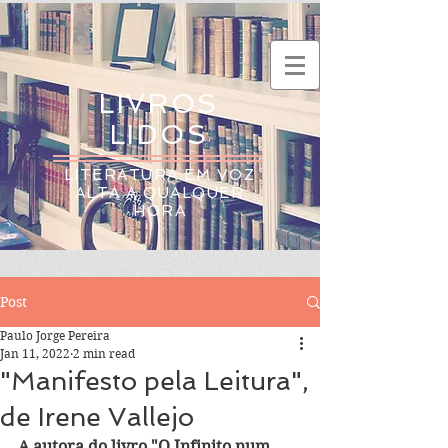
LIVROS
LIDOS
LITERATURA EM VOZ
ALTA A QUALQUER
HORA
Post
Paulo Jorge Pereira
Jan 11, 2022
2 min read
"Manifesto pela Leitura",
de Irene Vallejo
A autora do livro "O Infinito num 