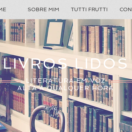
ME
SOBRE MIM
TUTTI FRUTTI
CON
LIVROS LIDOS
LITERATURA EM VOZ
ALTA A QUALQUER HORA