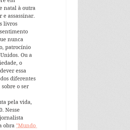
re em 
e natal à outra 
 e assassinar. 
 livros 
 sentimento 
que nunca 
, patrocínio 
 Unidos. Ou a 
iedade, o 
dever essa 
dos diferentes 
sobre o ser 
a pela vida, 
0. Nesse 
jornalista 
a obra 
"Mundo 