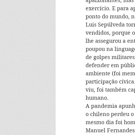
apaixonantes, mas
exercício. E para a
ponto do mundo, nu
Luis Sepúlveda tor
vendidos, porque o
lhe assegurou a en
poupou na linguage
de golpes militare
defender em públic
ambiente (foi mem
participação cívi
viu, foi também ca
humano.
A pandemia apunhal
o chileno perdeu o
mesmo dia foi ho
Manuel Fernandes S