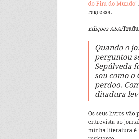
do Fim do Mundo"
regressa. 
Edições ASA/
Tradu
Quando o jor
perguntou se
Sepúlveda fo
sou como o 
perdoo. Com
ditadura lev
Os seus livros vão
entrevista ao jorna
minha literatura é
resistente.