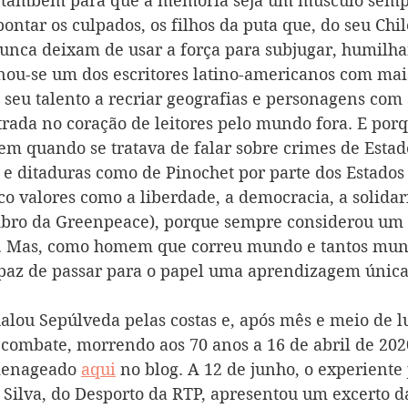
 também para que a memória seja um músculo semp
pontar os culpados, os filhos da puta que, do seu Chil
nca deixam de usar a força para subjugar, humilhar
nou-se um dos escritores latino-americanos com mais
 seu talento a recriar geografias e personagens com
trada no coração de leitores pelo mundo fora. E por
m quando se tratava de falar sobre crimes de Estado
s e ditaduras como de Pinochet por parte dos Estados
o valores como a liberdade, a democracia, a solidar
bro da Greenpeace), porque sempre considerou um 
ca. Mas, como homem que correu mundo e tantos mun
paz de passar para o papel uma aprendizagem única 
ou Sepúlveda pelas costas e, após mês e meio de lut
 combate, morrendo aos 70 anos a 16 de abril de 202
menageado 
aqui
 no blog. A 12 de junho, o experiente 
ilva, do Desporto da RTP, apresentou um excerto d