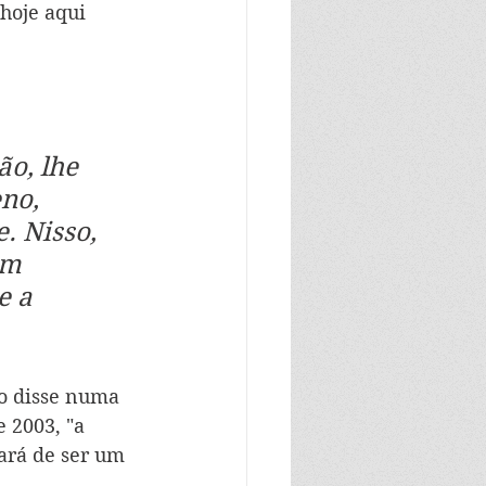
 hoje aqui 
o, lhe 
no, 
. Nisso, 
em 
 a 
mo disse numa 
 2003, "a 
ará de ser um 