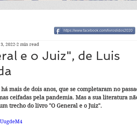
https://www.facebook.com/livroslidos2020
3, 2022
2 min read
al e o Juiz", de Luis
da
, há mais de dois anos, que se completaram no passa
imas ceifadas pela pandemia. Mas a sua literatura nã
m trecho do livro "O General e o Juiz".
yCUugdeM4