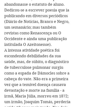
abandonasse o estatuto de aluno. 
Dedicou-se a escrever poesia que ia 
publicando em diversos periódicos 
(Diário de Notícias, Branco e Negro, 
um semanário; mas também 
revistas como Renascença ou O 
Occidente e ainda uma publicação 
intitulada O A
z
eitonense).
A intensa atividade poética foi 
escondendo debilidades da sua 
saúde, mas, de súbito, o diagnóstico 
de tuberculose pulmonar surgiu 
como a espada de Dâmocles sobre a 
cabeça do vate. Não era a primeira 
ve
z
 que a temível doença causava 
devastação e morte na família - a 
irmã, Maria Júlia, morreu em 1872; 
um irmão, Joaquim Tomás, perderia 