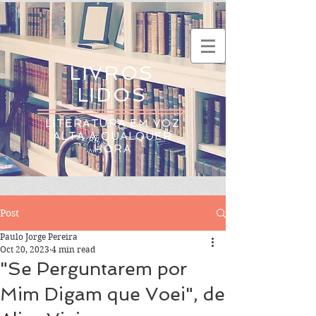
LIVROS
LIDOS
LITERATURA EM VOZ
ALTA A QUALQUER
HORA
Post
Paulo Jorge Pereira
Oct 20, 2023
4 min read
"Se Perguntarem por
Mim Digam que Voei", de