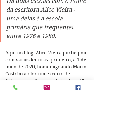
Há duas escolas com o nome 
da escritora Alice Vieira - 
uma delas é a escola 
primária que frequentei, 
entre 1976 e 1980.
Aqui no blog, Alice Vieira participou 
com várias leituras: primeiro, a 1 de 
maio de 2020, homenageando Mário 
Castrim ao ler um excerto de 
"Viagens em Casa"
; mais tarde, a 15 
desse mesmo mês, com 
"O Valor do 
Vento"
, poema de Ruy Belo que já 
aqui regressou; a estreia de 
"Murmúrios do Vento", de José 
Tolentino de Mendonça, aconteceu 
em abril de 2021, voltou a 27 de 
setembro de 2022 e já regressou.