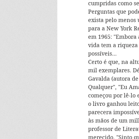
cumpridas como se 
Perguntas que pode
exista pelo menos 
para a New York Re
em 1965: "Embora 
vida tem a riqueza
possíveis...
Certo é que, na al
mil exemplares. Dé
Gavalda (autora de
Qualquer", "Eu Ama
começou por lê-lo e
o livro ganhou lei
parecera impossível
às mãos de um milh
professor de Litera
merecido. "Sinto qu