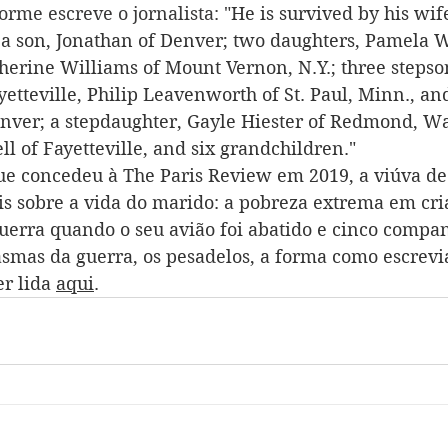
rme escreve o jornalista: "
He is survived by his wif
a son, Jonathan of Denver; two daughters, Pamela Wi
herine Williams of Mount Vernon, N.Y.; three stepso
etteville, Philip Leavenworth of St. Paul, Minn., an
ver; a stepdaughter, Gayle Hiester of Redmond, Wash
l of Fayetteville, and six grandchildren."
e concedeu à The Paris Review em 2019, a viúva de
s sobre a vida do marido: a pobreza extrema em cria
uerra quando o seu avião foi abatido e cinco compan
smas da guerra, os pesadelos, a forma como escrevia,
r lida 
aqui
.