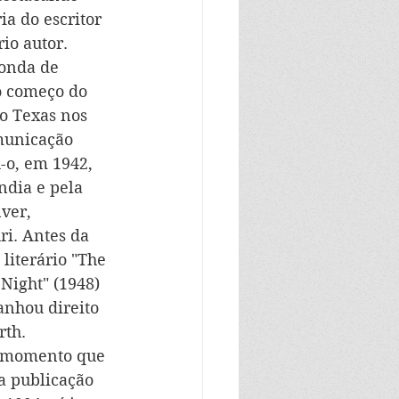
a do escritor 
rio autor.
 onda de 
o começo do 
o Texas nos 
municação 
-o, em 1942, 
ndia e pela 
ver, 
i. Antes da 
literário "The 
Night" (1948) 
anhou direito 
rth.
, momento que 
a publicação 