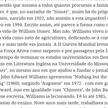
estão que assoma a todos quantos procuram a históri
vro: é que, no narrador de "Stoner", muito há do próp
ms, nascido em 1922, não assistiu a esta imparável
eu em 1994. Escrito assim, até parece a forma como 
 a vida de William Stoner. Mas não. Williams viveu n
ua vida como neto de agricultores, dedicando-se à co
s e mais tarde em jornais. A II Guerra Mundial levou
a Força Aérea como sargento e por passagens pela Í
 tempo de terminar os estudos universitários em Den
is em Literatura Inglesa na Universidade do Missour
ner", no mesmo ano em que ajudou a fundar o jornal 
 John Edward Williams apresentou "Nothing but the 
ng" (1960), surgindo "Augustus" em 1972 - com este g
Award, mas em igualdade com "Chimera", de John Ba
 escrevia, Williams ia lecionando. Fê-lo até 1985
fastar do ensino. Nove anos mais tarde, trabalhava n