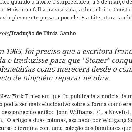
ce quando a morte o surpreendeu, a 5 de março de 
ia. Mais uma falha na sua vida, a derradeira. Consto
da simplesmente passara por ele. E a Literatura tamb
xote
/Tradução de Tânia Ganho
 1965, foi preciso que a escritora franc
 o traduzisse para que "Stoner" conqu
planetárias como merecera desde o come
acto de ninguém reparar na obra.
New York Times em que foi publicada a notícia da m
não podia ser mais elucidativo sobre a forma como er
 desconhecido então: "John Williams, 71, a Novelist,
h." O artigo a duas colunas, assinado por Wolfgang S
urso e termina com uma coleção dos familiares que 