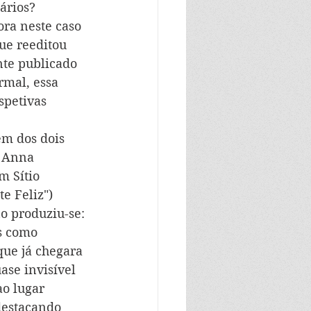
ários? 
ra neste caso 
ue reeditou 
te publicado 
mal, essa 
spetivas 
em dos dois 
a Anna 
 Sítio 
e Feliz") 
o produziu-se: 
s como 
que já chegara 
se invisível 
ao lugar 
destacando 