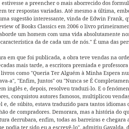
estivesse a preencher o mais aborrecido dos formul
m ter respostas variadas. Até mesmo a última, embo
uma sugestão interessante, vinda de Edwin Frank, q
view of Books Classics em 2006 o livro primeiramen
aborde um homem com uma vida absolutamente nor
 característica da de cada um de nós." É uma das per
tura em que foi publicada, a obra teve vendas na ord
cadas mais tarde, a escritora premiada e professor
 livros como "Queria Ter Alguém à Minha Espera num
va-a", "Enfim, Juntos" ou "Nunca se É Completament
m inglês e, depois, resolveu traduzi-lo. E o fenómen
tores, conquistou autores famosos, multiplicou venda
 e, de súbito, estava traduzido para tantos idiomas 
ão de compradores. Demorara, mas a história do qua
tura derrubara, enfim, todas as barreiras e chegara 
e podia ter sido eu a escrevê-lo", admitiu Gavalda, 