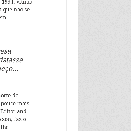
1994, vítima 
u que não se 
ém.
esa 
istasse 
ço... 
orte do 
a pouco mais 
 Editor and 
axon, faz o 
lhe 