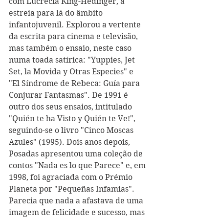
com Lucrecia King-Hedinger, a 
estreia para lá do âmbito 
infantojuvenil. Explorou a vertente 
da escrita para cinema e televisão, 
mas também o ensaio, neste caso 
numa toada satírica: "Yuppies, Jet 
Set, la Movida y Otras Especies" e 
"El Síndrome de Rebeca: Guía para 
Conjurar Fantasmas". De 1991 é 
outro dos seus ensaios, intitulado 
"Quién te ha Visto y Quién te Ve!", 
seguindo-se o livro "Cinco Moscas 
Azules" (1995). Dois anos depois, 
Posadas apresentou uma coleção de 
contos "Nada es lo que Parece" e, em 
1998, foi agraciada com o Prémio 
Planeta por "Pequeñas Infamias". 
Parecia que nada a afastava de uma 
imagem de felicidade e sucesso, mas 