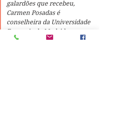
galardões que recebeu, 
Carmen Posadas é 
conselheira da Universidade 
Europeia de Madrid, 
instituição em que foi criada 
uma cátedra com o seu 
nome.
A escritora com dupla nacionalidade 
(uruguaia e espanhola) recebeu o 
doutoramento honoris causa pela 
Universidade Peruana de Artes 
Aplicadas em 2010.  