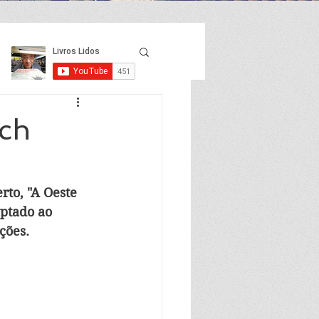
ich
to, "A Oeste 
ptado ao 
ções. 