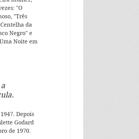
ezes: "O 
oso, "Três 
 Centelha da 
sco Negro" e 
 "Uma Noite em 
a 
ula.
1947. Depois 
ulette Godard 
ro de 1970. 