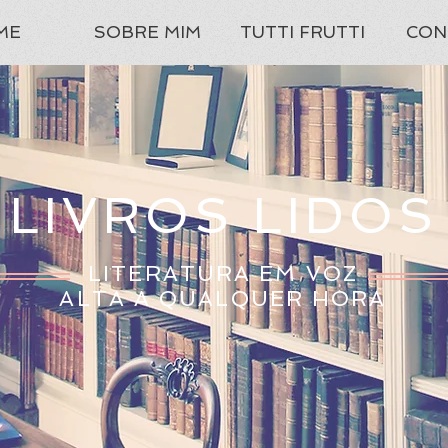
ME
SOBRE MIM
TUTTI FRUTTI
CON
LIVROS LIDOS
LITERATURA EM VOZ
ALTA A QUALQUER HORA