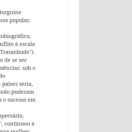
Borgnine 
nos popular, 
obiográfico, 
flito à escala 
 Traumbude"). 
o de se ser 
uências: sob o 
do 
países seria, 
e não puderam 
a o sucesso em 
presário, 
", continuou a 
eira mulher, 