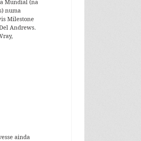
ra Mundial (na 
es) numa 
is Milestone 
 Del Andrews. 
Wray, 
vesse ainda 