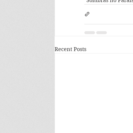
"Sombras no Paraí
Recent Posts