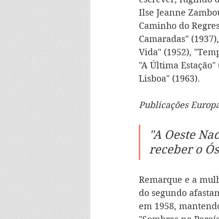
Ilse Jeanne Zambou
Caminho do Regress
Camaradas" (1937), 
Vida" (1952), "Tem
"A Última Estação"
Lisboa" (1963).
Publicações Europ
"A Oeste Nad
receber o Ó
Remarque e a mulh
do segundo afastam
em 1958, mantendo-