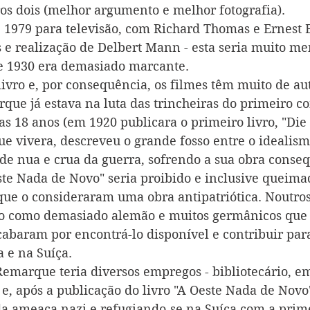
s dois (melhor argumento e melhor fotografia).
e 1979 para televisão, com Richard Thomas e Ernest 
 e realização de Delbert Mann - esta seria muito me
de 1930 era demasiado marcante.
ivro e, por consequência, os filmes têm muito de aut
ue já estava na luta das trincheiras do primeiro con
 18 anos (em 1920 publicara o primeiro livro, "Die
e vivera, descreveu o grande fosso entre o idealism
ade nua e crua da guerra, sofrendo a sua obra conseq
ste Nada de Novo" seria proibido e inclusive queima
ue o consideraram uma obra antipatriótica. Noutros 
isto como demasiado alemão e muitos germânicos qu
acabaram por encontrá-lo disponível e contribuir par
 e na Suíça.
Remarque teria diversos empregos - bibliotecário, em
- e, após a publicação do livro "A Oeste Nada de Novo
da ameaça nazi e refugiando-se na Suíça com a prim