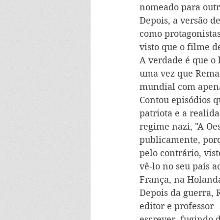
nomeado para outro
Depois, a versão d
como protagonistas
visto que o filme 
A verdade é que o l
uma vez que Remarq
mundial com apenas
Contou episódios qu
patriota e a realid
regime nazi, "A Oe
publicamente, porq
pelo contrário, v
vê-lo no seu país 
França, na Holanda
Depois da guerra, 
editor e professor 
escrever, fugindo 