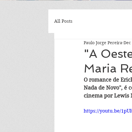
All Posts
Paulo Jorge Pereira
Dec 
"A Oeste
Maria R
O romance de Erich
Nada de Novo", é c
cinema por Lewis M
https://youtu.be/1p