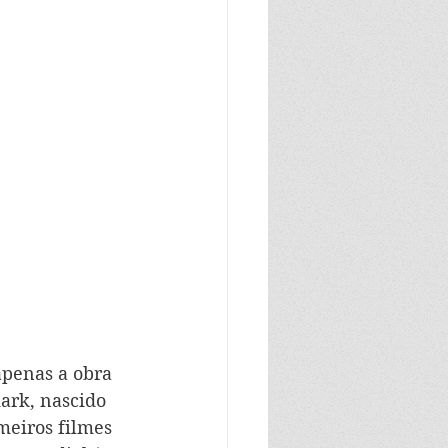
apenas a obra 
rk, nascido 
meiros filmes 