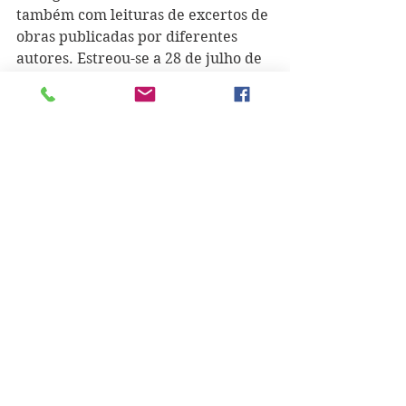
também com leituras de excertos de 
obras publicadas por diferentes 
autores. 
Estreou-se a 28 de julho de 
2020 com a leitura de 
"Minha Mão-
Flor"
, poema que está integrado na 
antologia de mulheres poetas "Elas, 
As Mãos, O Infinito", um projeto 
ligado ao movimento Mulherio das 
Letras, grupo com mais de sete mil 
escritoras, ilustradoras, editoras, 
livreiras, investigadoras, entre 
outras. Seguiram-se, por exemplo, 
"Desde Então"
, também publicado 
na referida antologia, e que 
Alexandra Jacob apresentou aqui a 
3 de agosto. No dia 19 desse mês foi 
a vez do seu poema 
"O Lugar Onde o 
Peixe Pára"
, espécie de homenagem 