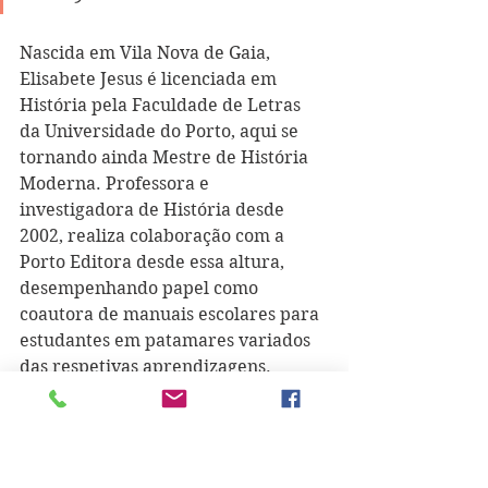
Nascida em Vila Nova de Gaia, 
Elisabete Jesus é licenciada em 
História pela Faculdade de Letras 
da Universidade do Porto, aqui se 
tornando ainda Mestre de História 
Moderna. Professora e 
investigadora de História desde 
2002, realiza colaboração com a 
Porto Editora desde essa altura, 
desempenhando papel como 
coautora de manuais escolares para 
estudantes em patamares variados 
das respetivas aprendizagens. 
Começou a escrever para um 
público infantojuvenil a partir de 
2014 com a publicação d'"A Minha 
História de Portugal". Seguiram-se 