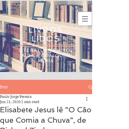
LIVROS
LIDOS
LITERATURA EM VOZ
ALTA A QUALQUER
HORA
Post
Paulo Jorge Pereira
Jun 21, 2020
2 min read
Elisabete Jesus lê "O Cão
que Comia a Chuva", de