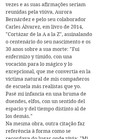
vezes e as suas afirmações seriam 
reunidas pela viúva, Aurora 
Bernárdez e pelo seu colaborador 
Carles Álvarez, em livro de 2014, 
"Cortázar de la A a la Z", assinalando 
o centenário do seu nascimento e os 
30 anos sobre a sua morte: "Fui 
enfermizo y tímido, con una 
vocación para lo mágico y lo 
excepcional, que me convertía en la 
víctima natural de mis compañeros 
de escuela más realistas que yo. 
Pasé mi infancia en una bruma de 
duendes, elfos, con un sentido del 
espacio y del tiempo distinto al de 
los demás." 
Na mesma obra, outra citação faz 
referência à forma como se 
recordava do lugar onde vivia: "Mi 