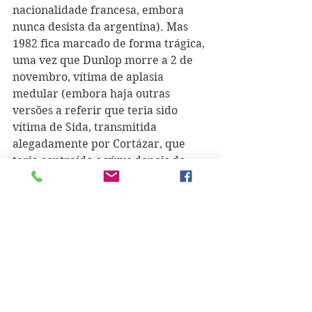
nacionalidade francesa, embora 
nunca desista da argentina). Mas 
1982 fica marcado de forma trágica, 
uma vez que Dunlop morre a 2 de 
novembro, vítima de aplasia 
medular (embora haja outras 
versões a referir que teria sido 
vítima de Sida, transmitida 
alegadamente por Cortázar, que 
teria contraído o vírus depois de 
uma transfusão de sangue recebida 
em França), e o desgosto do escritor 
é profundo. Aurora Bernárdez foi 
um apoio constante, ainda durante a 
doença de Carol Dunlop. "Nicaragua 
tan Violentamente Dulce" é de 1983, 
o mesmo ano em que visita a 
Argentina pela última vez, então já 
sob a democracia com a eleição de 