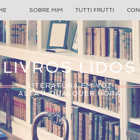
ME
SOBRE MIM
TUTTI FRUTTI
CON
LIVROS LIDOS
LITERATURA EM VOZ
ALTA A QUALQUER HORA