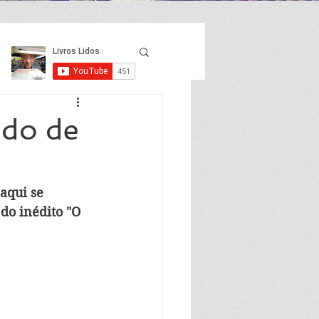
edo de
aqui se 
o inédito "O 