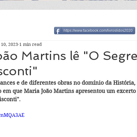
https://www.facebook.com/livroslidos2020
 10, 2023
1 min read
oão Martins lê "O Segr
sconti"
ances e de diferentes obras no domínio da História, 
 em que Maria João Martins apresentou um excerto d
sconti".
IE5mMQA3AE