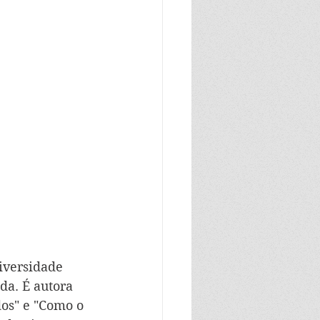
iversidade 
da. É autora 
dos" e "Como o 