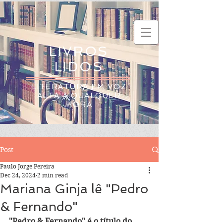
LIVROS
LIDOS
LITERATURA EM VOZ
ALTA A QUALQUER
HORA
Post
Paulo Jorge Pereira
Dec 24, 2024
2 min read
Mariana Ginja lê "Pedro
& Fernando"
"Pedro & Fernando" é o título do 