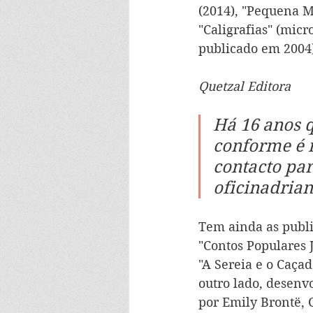
(2014), "Pequena Mú
"Caligrafias" (mic
publicado em 2004) 
Quetzal Editora
Há 16 anos q
conforme é r
contacto par
oficinadria
Tem ainda as publi
"Contos Populares 
"A Sereia e o Caçad
outro lado, desenv
por Emily Brontë, 