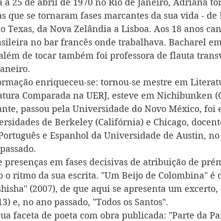
 a 25 de abril de 1970 no Rio de Janeiro, Adriana t
s que se tornaram fases marcantes da sua vida - de B
ao Texas, da Nova Zelândia a Lisboa. Aos 18 anos can
sileira no bar francês onde trabalhava. Bacharel em
 além de tocar também foi professora de flauta transv
Janeiro.
formação enriqueceu-se: tornou-se mestre em Literatu
ratura Comparada na UERJ, esteve em Nichibunken (
ante, passou pela Universidade do Novo México, foi e
ersidades de Berkeley (Califórnia) e Chicago, docent
ortuguês e Espanhol da Universidade de Austin, no 
 passado.
 e presenças em fases decisivas de atribuição de pré
 o ritmo da sua escrita. "Um Beijo de Colombina" é d
hisha" (2007), de que aqui se apresenta um excerto, 
13) e, no ano passado, "Todos os Santos".
a faceta de poeta com obra publicada: "Parte da Pa