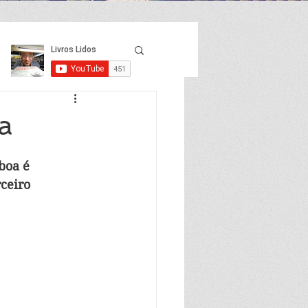
a
boa é 
ceiro 