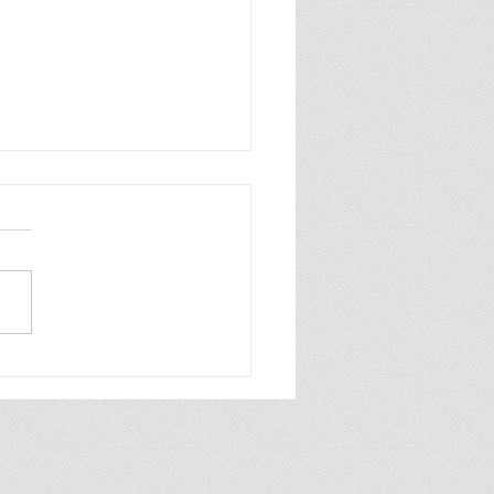
e julho de 1965", um
ma de Manuel António
a