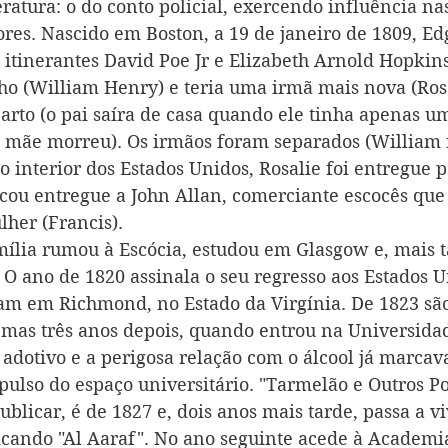
ratura: o do conto policial, exercendo influência na
ores. Nascido em Boston, a 19 de janeiro de 1809, Ed
s itinerantes David Poe Jr e Elizabeth Arnold Hopkins
o (William Henry) e teria uma irmã mais nova (Rosa
arto (o pai saíra de casa quando ele tinha apenas um
a mãe morreu). Os irmãos foram separados (William 
o interior dos Estados Unidos, Rosalie foi entregue 
cou entregue a John Allan, comerciante escocês que 
lher (Francis). 
ília rumou à Escócia, estudou em Glasgow e, mais t
 O ano de 1820 assinala o seu regresso aos Estados U
am em Richmond, no Estado da Virgínia. De 1823 são
mas três anos depois, quando entrou na Universidade
 adotivo e a perigosa relação com o álcool já marcav
pulso do espaço universitário. "Tarmelão e Outros Po
publicar, é de 1827 e, dois anos mais tarde, passa a vi
cando "Al Aaraf". No ano seguinte acede à Academi