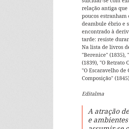
suicidar-se com ex
relação antiga que
poucos estranham 
deambule ébrio e s
encontrado à deriv
tarde: resiste dura
Na lista de livros 
"Berenice" (1835), 
(1839), "O Retrato 
"O Escaravelho de O
Composição" (1845)
Editalma
A atração de
e ambientes 
assumir-se c