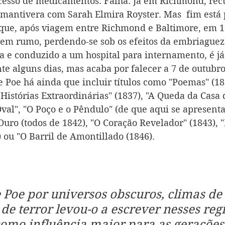
cesso de medicamentos. Falha. Já em Richmond, rec
 mantivera com Sarah Elmira Royster. Mas  fim está
que, após viagem entre Richmond e Baltimore, em 1
em rumo, perdendo-se sob os efeitos da embriaguez
a e conduzido a um hospital para internamento, é j
nte alguns dias, mas acaba por falecer a 7 de outubro 
de Poe há ainda que incluir títulos como "Poemas" (18
"Histórias Extraordinárias" (1837), "A Queda da Casa 
Oval", "O Poço e o Pêndulo" (de que aqui se apresenta
uro (todos de 1842), "O Coração Revelador" (1843), "
 ou "O Barril de Amontillado (1846). 
 Poe por universos obscuros, climas de
de terror levou-o a escrever nesses regi
omo influência maior para as gerações