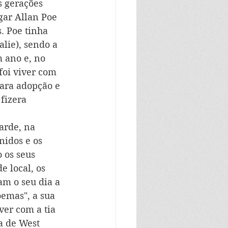
s gerações 
gar Allan Poe 
. Poe tinha 
lie), sendo a 
 ano e, no 
foi viver com 
para adopção e 
fizera 
arde, na 
nidos e os 
 os seus 
 local, os 
am o seu dia a 
emas", a sua 
ver com a tia 
a de West 