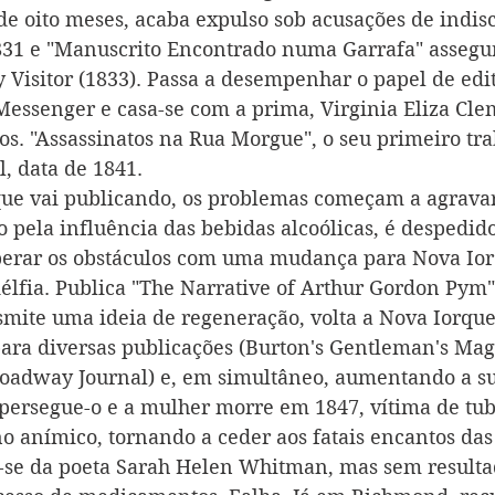
de oito meses, acaba expulso sob acusações de indisc
831 e "Manuscrito Encontrado numa Garrafa" assegu
Visitor (1833). Passa a desempenhar o papel de edito
Messenger e casa-se com a prima, Virginia Eliza Cl
os. "Assassinatos na Rua Morgue", o seu primeiro tra
l, data de 1841.
e vai publicando, os problemas começam a agravar-
pela influência das bebidas alcoólicas, é despedido
perar os obstáculos com uma mudança para Nova Ior
délfia. Publica "The Narrative of Arthur Gordon Pym"
mite uma ideia de regeneração, volta a Nova Iorque
para diversas publicações (Burton's Gentleman's Mag
oadway Journal) e, em simultâneo, aumentando a su
persegue-o e a mulher morre em 1847, vítima de tub
 anímico, tornando a ceder aos fatais encantos das
-se da poeta Sarah Helen Whitman, mas sem resultad