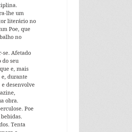
iplina. 
ra-lhe um 
r literário no 
emm Poe, que 
balho no 
se. Afetado 
 do seu 
que e, mais 
 e, durante 
 e desenvolve 
azine, 
a obra. 
erculose. Poe 
 bebidas. 
os. Tenta 