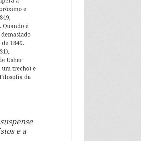
upera a 
 próximo e 
849, 
. Quando é 
á demasiado 
de 1849.   
31), 
de Usher" 
 um trecho) e 
Filosofia da 
 suspense 
stos e a 
 