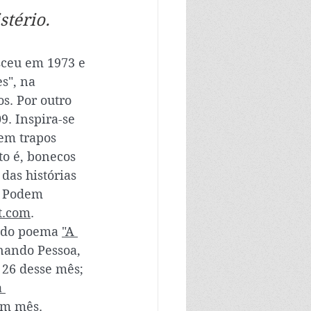
stério.
sceu em 1973 e 
s", na 
s. Por outro 
9. Inspira-se 
 em trapos 
to é, bonecos 
das histórias 
. Podem 
t.com
. 
a do poema 
"A 
nando Pessoa, 
 26 desse mês; 
 
um mês.   