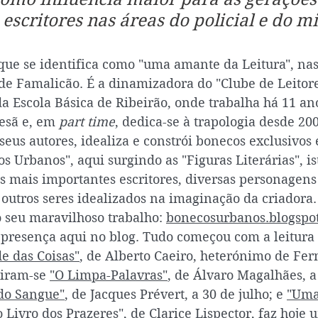
 escritores nas áreas do policial e do mi
que se identifica como "uma amante da Leitura", na
de Famalicão. É a dinamizadora do "Clube de Leitore
da Escola Básica de Ribeirão, onde trabalha há 11 ano
esã e, em 
part time
, dedica-se à trapologia desde 200
 seus autores, idealiza e constrói bonecos exclusivos
 Urbanos", aqui surgindo as "Figuras Literárias", is
s mais importantes escritores, diversas personagens 
outros seres idealizados na imaginação da criadora
seu maravilhoso trabalho: 
bonecosurbanos.blogspo
a presença aqui no blog. Tudo começou com a leitur
e das Coisas"
, de Alberto Caeiro, heterónimo de Fer
uiram-se 
"O Limpa-Palavras"
, de Álvaro Magalhães, a
do Sangue"
, de Jacques Prévert, a 30 de julho; e 
"Uma
 Livro dos Prazeres"
, de Clarice Lispector, faz hoje 