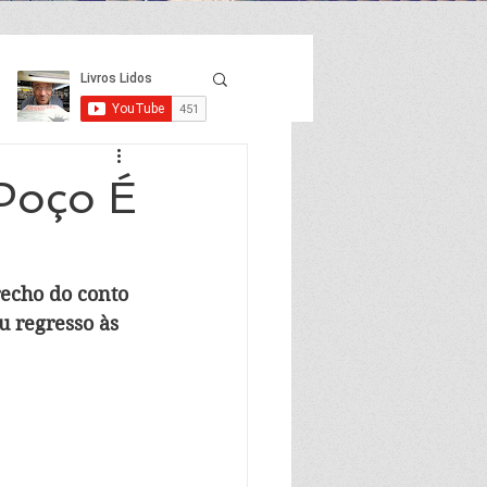
 Poço É
e
echo do conto 
u regresso às 