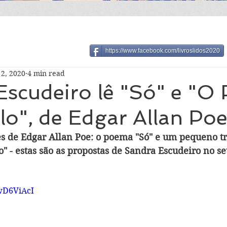
https://www.facebook.com/livroslidos2020
2, 2020
4 min read
scudeiro lê "Só" e "O
o", de Edgar Allan Po
es de Edgar Allan Poe: o poema "Só" e um pequeno tr
" - estas são as propostas de Sandra Escudeiro no se
hwD6ViAcI