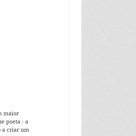
m maior 
e poeta - a 
 a criar um 