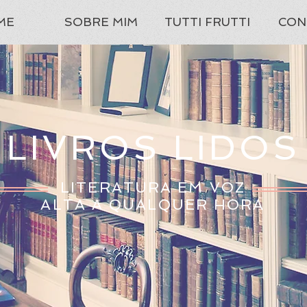
ME
SOBRE MIM
TUTTI FRUTTI
CON
LIVROS LIDOS
LITERATURA EM VOZ
ALTA A QUALQUER HORA