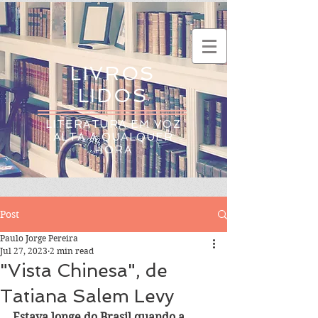
LIVROS
LIDOS
LITERATURA EM VOZ
ALTA A QUALQUER
HORA
Post
Paulo Jorge Pereira
Jul 27, 2023
2 min read
"Vista Chinesa", de
Tatiana Salem Levy
Estava longe do Brasil quando a 