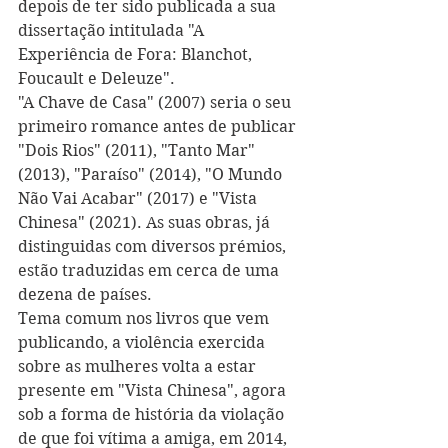
depois de ter sido publicada a sua 
dissertação intitulada "A 
Experiência de Fora: Blanchot, 
Foucault e Deleu
z
e".
"A Chave de Casa" (2007) seria o seu 
primeiro romance antes de publicar 
"Dois Rios" (2011), "Tanto Mar" 
(2013), "Paraíso" (2014), "O Mundo 
Não Vai Acabar" (2017) e "Vista 
Chinesa" (2021). As suas obras, já 
distinguidas com diversos prémios, 
estão tradu
z
idas em cerca de uma 
de
zena de países.
Tema comum nos livros que vem 
publicando, a violência exercida 
sobre as mulheres volta a estar 
presente em "Vista Chinesa", agora 
sob a forma de história da violação 
de que foi vítima a amiga, em 2014, 