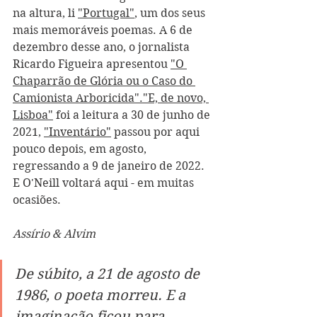
na altura, li 
"Portugal"
, um dos seus 
mais memoráveis poemas. A 6 de 
dezembro desse ano, o jornalista 
Ricardo Figueira apresentou 
"O 
Chaparrão de Glória ou o Caso do 
Camionista Arboricida"
.
"E, de novo, 
Lisboa"
 foi a leitura a 30 de junho de 
2021, 
"Inventário"
 passou por aqui 
pouco depois, em agosto, 
regressando a 9 de janeiro de 2022. 
E O'Neill voltará aqui - em muitas 
ocasiões.
Assírio & Alvim
De súbito, a 21 de agosto de 
1986, o poeta morreu. E a 
imaginação ficou para 