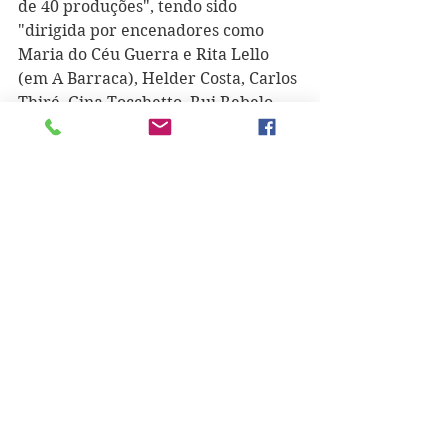
de 40 produções", tendo sido 
"dirigida por encenadores como 
Maria do Céu Guerra e Rita Lello 
(em A Barraca), Helder Costa, Carlos 
Thiré, Gina Tocchetto, Rui Rebelo, 
José Carlos Garcia, John Mowat - 
nestes quatro casos no Chapitô e 
para os mais novos -, Rita Lello, 
Moncho Rodriguez, António Pires, 
Frederico Corado, Carlos d'Almeida 
Ribeiro (no Teatro Independente de 
Oeiras), Lourenço Henriques, 
Durval Lucena" e outros.     
Mas não se esgota aqui a sua 
atuação, pois Patrícia dispõe de 
"vasta experiência em teatro" para 
os mais novos, "incluindo musicais". 
No grande ecrã, a sua participação 
estende-se a filmes como "Quarta 