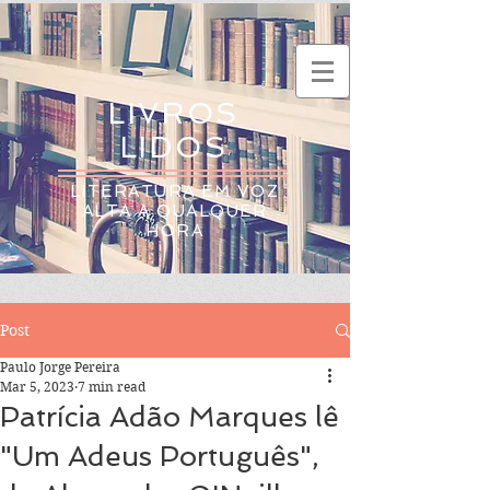
LIVROS
LIDOS
LITERATURA EM VOZ
ALTA A QUALQUER
HORA
Post
Paulo Jorge Pereira
Mar 5, 2023
7 min read
Patrícia Adão Marques lê
"Um Adeus Português",