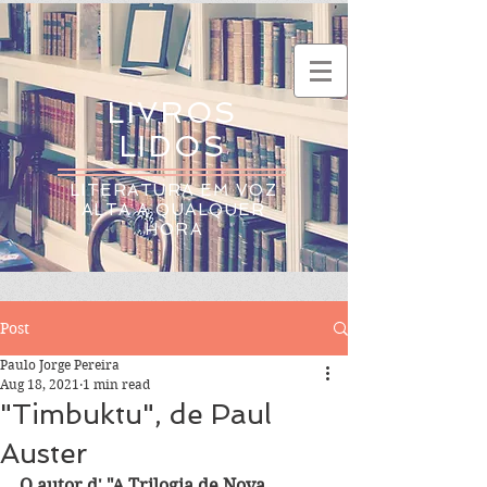
LIVROS
LIDOS
LITERATURA EM VOZ
ALTA A QUALQUER
HORA
Post
Paulo Jorge Pereira
Aug 18, 2021
1 min read
"Timbuktu", de Paul
Auster
O autor d' "A Trilogia de Nova 