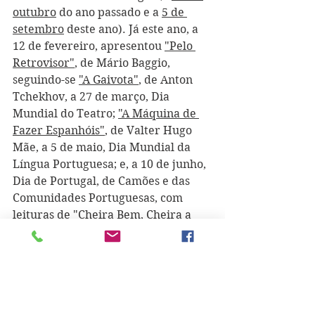
outubro
 do ano passado e a 
5 de 
setembro
 deste ano). Já este ano, a 
12 de fevereiro, apresentou 
"Pelo 
Retrovisor"
, de Mário Baggio, 
seguindo-se 
"A Gaivota"
, de Anton 
Tchekhov, a 27 de março, Dia 
Mundial do Teatro; 
"A Máquina de 
Fazer Espanhóis"
, de Valter Hugo 
Mãe, a 5 de maio, Dia Mundial da 
Língua Portuguesa; e, a 10 de junho, 
Dia de Portugal, de Camões e das 
Comunidades Portuguesas, com 
leituras de 
"Cheira Bem, Cheira a 
Lisboa", de César de Oliveira, e um 
trecho de "Viagem"
, de Miguel 
Torga. No passado dia 26, a escolha 
recaiu em 
"O Medo"
, de Carlos 
Drummond de Andrade. Niels Hav e 