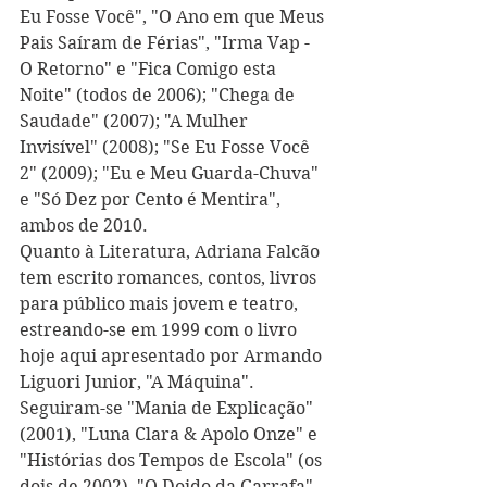
Eu Fosse Você", "O Ano em que Meus 
Pais Saíram de Férias", "Irma Vap - 
O Retorno" e "Fica Comigo esta 
Noite" (todos de 2006); "Chega de 
Saudade" (2007); "A Mulher 
Invisível" (2008); "Se Eu Fosse Você 
2" (2009); "Eu e Meu Guarda-Chuva" 
e "Só Dez por Cento é Mentira", 
ambos de 2010.
Quanto à Literatura, Adriana Falcão 
tem escrito romances, contos, livros 
para público mais jovem e teatro, 
estreando-se em 1999 com o livro 
hoje aqui apresentado por Armando 
Liguori Junior, "A Máquina". 
Seguiram-se "Mania de Explicação" 
(2001), "Luna Clara & Apolo 
Onze" e 
"Histórias dos Tempos de Escola" (os 
dois de 2002), "O Doido da Garrafa", 