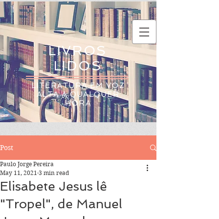
LIVROS
LIDOS
LITERATURA EM VOZ
ALTA A QUALQUER
HORA
Post
Paulo Jorge Pereira
May 11, 2021
3 min read
Elisabete Jesus lê
"Tropel", de Manuel