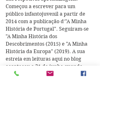
Começou a escrever para um 
público infantojuvenil a partir de 
2014 com a publicação d'"A Minha 
História de Portugal". Seguiram-se 
"A Minha História dos 
Descobrimentos (2015) e "A Minha 
História da Europa" (2019). A sua 
estreia em leituras aqui no blog 
aconteceu a 21 de junho quando 
apresentou um excerto da obra 
"O 
Cão que Comia a Chuva"
, de Richard 
Zimler. A 29 de outubro leu um 
pouco de 
"Cadernos de Lanzarote 
II"
, de José Saramago. A 1 de 
fevereiro participou no Especial que 
aqui dedicámos ao Dia Mundial da 
Leitura em Voz Alta com um trecho 
da obra 
"As Horas"
, de Michael 