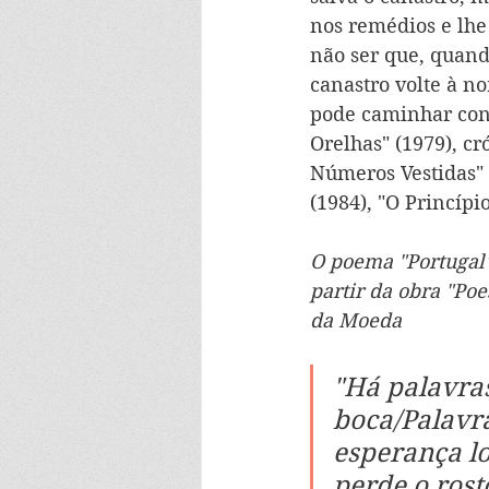
nos remédios e lhe
não ser que, quando
canastro volte à 
pode caminhar cont
Orelhas" (1979), c
Números Vestidas" 
(1984), "O Princípio
O poema "Portugal" 
partir da obra "Po
da Moeda
"Há palavra
boca/Palavr
esperança lo
perde o rost