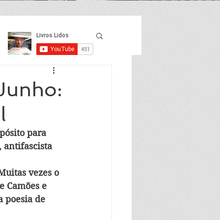
 Junho:
l
pósito para 
 antifascista 
Muitas vezes o 
de Camões e 
 poesia de 