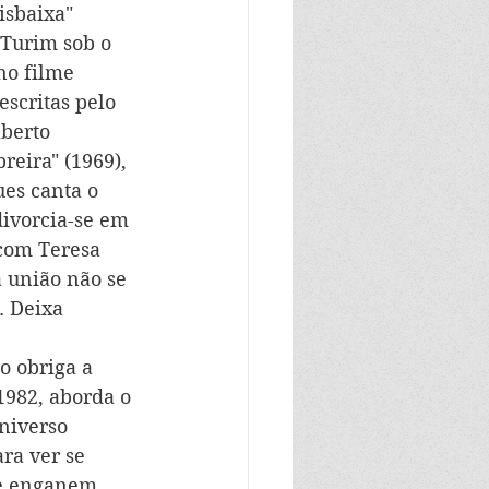
isbaixa" 
 Turim sob o 
no filme 
escritas pelo 
berto 
eira" (1969), 
es canta o 
ivorcia-se em 
com Teresa 
 união não se 
. Deixa 
o obriga a 
1982, aborda o 
niverso 
ra ver se 
se enganem 