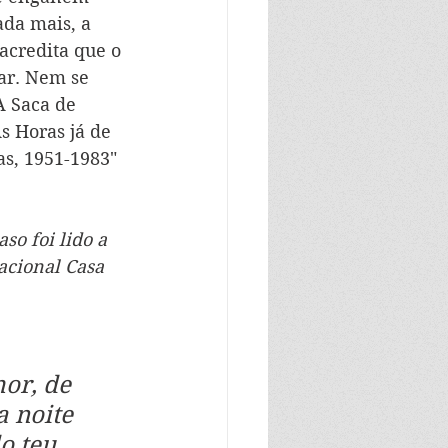
da mais, a 
 acredita que o 
ar. Nem se 
A Saca de 
s Horas já de 
s, 1951-1983" 
so foi lido a 
acional Casa 
or, de 
 noite 
o teu 