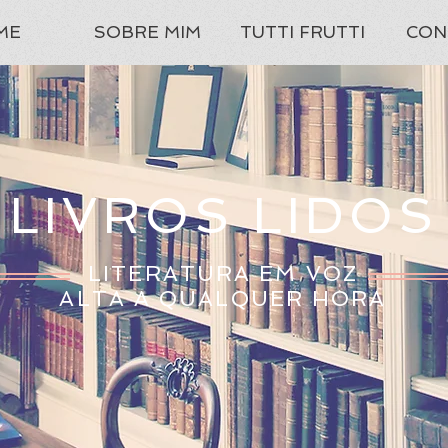
ME
SOBRE MIM
TUTTI FRUTTI
CON
LIVROS LIDOS
LITERATURA EM VOZ
ALTA A QUALQUER HORA