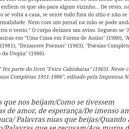
 enfiem os que são para algum vizinho… De resto, na
 se volta a casa, se sente tudo fora do sítio e não se
normalidade. Nem com um jornal na mão se pode and
ra o vento." O corpo deixara um aviso. Seguem-se "
rónicas em "Uma Coisa em Forma de Assim" (1980), "A
(1981), "Dezanove Poemas" (1983), "Poesias Completa
 da Utopia" (1986). 
fez parte do livro "Feira Cabisbaixa" (1965). Neste ca
esias Completas 1951-1986", editado pela Imprensa N
s que nos beijam/Como se tivessem 
as de amor, de esperança/De imenso am
uca/ Palavras nuas que beijas/Quando a
o/Palavras que se recusam/Aos muros d