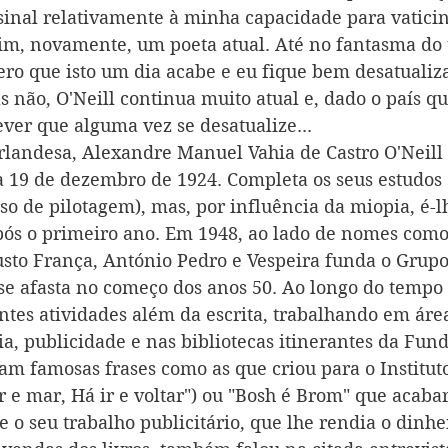
inal relativamente à minha capacidade para vaticin
im, novamente, um poeta atual. Até no fantasma do
pero que isto um dia acabe e eu fique bem desatualiz
 não, O'Neill continua muito atual e, dado o país qu
ever que alguma vez se desatualize...
landesa, Alexandre Manuel Vahia de Castro O'Neill 
 19 de dezembro de 1924. Completa os seus estudos 
so de pilotagem), mas, por influência da miopia, é-l
ós o primeiro ano. Em 1948, ao lado de nomes como
usto França, António Pedro e Vespeira funda o Grupo 
 se afasta no começo dos anos 50. Ao longo do tempo 
ntes atividades além da escrita, trabalhando em áre
ia, publicidade e nas bibliotecas itinerantes da Fun
am famosas frases como as que criou para o Instituto
 e mar, Há ir e voltar") ou "Bosh é Brom" que acabar
 o seu trabalho publicitário, que lhe rendia o dinhe