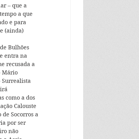
ar – que a 
 tempo a que 
ado e para 
e (ainda) 
de Bulhões 
e entra na 
he recusada a 
 Mário 
Surrealista 
irá 
as como a dos 
dação Calouste 
 de Socorros a 
ia por ser 
iro não 