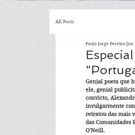
All Posts
Paulo Jorge Pereira
Jun 
Especial
"Portuga
Genial poeta que b
ele, genial publici
convicto, Alexandr
invulgarmente conh
retratou das mais v
das Comunidades Po
O'Neill.