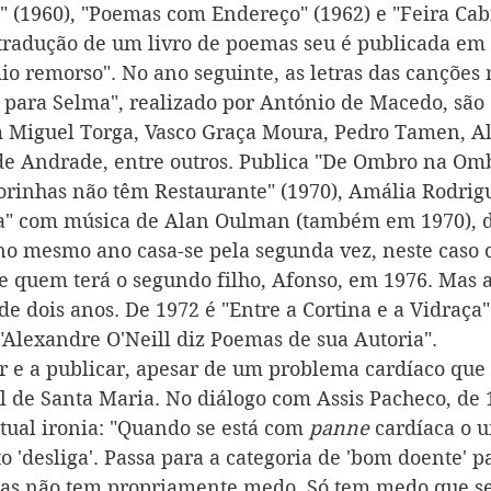
 (1960), "Poemas com Endereço" (1962) e "Feira Cab
 tradução de um livro de poemas seu é publicada em
mio remorso". No ano seguinte, as letras das canções 
s para Selma", realizado por António de Macedo, são 
 Miguel Torga, Vasco Graça Moura, Pedro Tamen, Al
e Andrade, entre outros. Publica "De Ombro na Ombr
rinhas não têm Restaurante" (1970), Amália Rodrigu
a" com música de Alan Oulman (também em 1970), d
o mesmo ano casa-se pela segunda vez, neste caso 
de quem terá o segundo filho, Afonso, em 1976. Mas a
e dois anos. De 1972 é "Entre a Cortina e a Vidraça"
"Alexandre O'Neill diz Poemas de sua Autoria". 
r e a publicar, apesar de um problema cardíaco que 
al de Santa Maria. No diálogo com Assis Pacheco, de 
tual ironia: "Quando se está com 
panne
 cardíaca o u
 'desliga'. Passa para a categoria de 'bom doente' pa
 mas não tem propriamente medo. Só tem medo que 