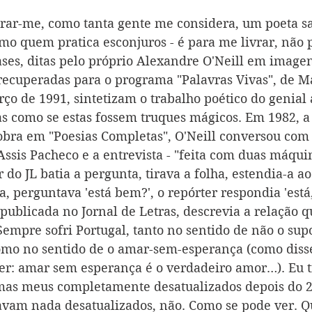
rar-me, como tanta gente me considera, um poeta sat
o quem pratica esconjuros - é para me livrar, não pa
rases, ditas pelo próprio Alexandre O'Neill em image
ecuperadas para o programa "Palavras Vivas", de Má
ço de 1991, sintetizam o trabalho poético do genial 
as como se estas fossem truques mágicos. Em 1982, a
obra em "Poesias Completas", O'Neill conversou com o
Assis Pacheco e a entrevista - "feita com duas máqui
r do JL batia a pergunta, tirava a folha, estendia-a ao
a, perguntava 'está bem?', o repórter respondia 'está, 
 publicada no Jornal de Letras, descrevia a relação q
Sempre sofri Portugal, tanto no sentido de não o sup
 como no sentido de o amar-sem-esperança (como diss
r: amar sem esperança é o verdadeiro amor…). Eu t
mas meus completamente desatualizados depois do 25
avam nada desatualizados, não. Como se pode ver. Qu