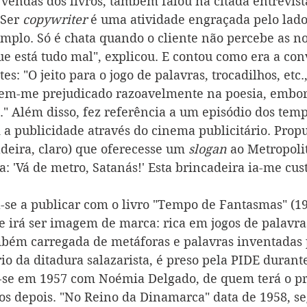
vendas dos livros, também falou na citada entrevista
Ser 
copywriter
 é uma atividade engraçada pelo lad
emplo. Só é chata quando o cliente não percebe as no
ue está tudo mal", explicou. E contou como era a con
es: "O jeito para o jogo de palavras, trocadilhos, etc.
tem-me prejudicado razoavelmente na poesia, embora
." Além disso, fez referência a um episódio dos temp
i a publicidade através do cinema publicitário. Prop
deira, claro) que oferecesse um 
slogan
 ao Metropoli
ra: 'Vá de metro, Satanás!' Esta brincadeira ia-me cus
a-se a publicar com o livro "Tempo de Fantasmas" (1
irá ser imagem de marca: rica em jogos de palavras
bém carregada de metáforas e palavras inventadas p
rio da ditadura salazarista, é preso pela PIDE duran
se em 1957 com Noémia Delgado, de quem terá o pri
os depois. "No Reino da Dinamarca" data de 1958, se