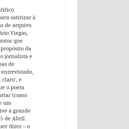
írico. 
ra satirizar à 
ns de arquivo 
rio Viegas, 
autor que 
 propósito da 
 jornalista e 
nas de 
 entrevistado, 
claro', e 
ue o poeta 
ortar (como 
e um 
ive a grande 
 de Abril. 
er dizer – o 