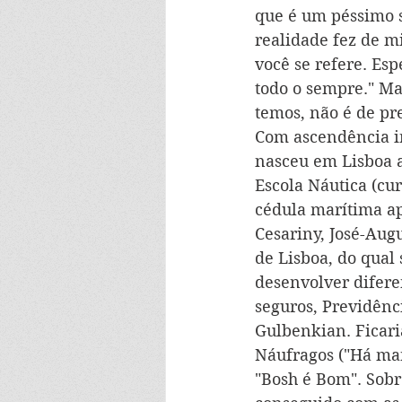
que é um péssimo s
realidade fez de m
você se refere. Es
todo o sempre." Mas
temos, não é de pr
Com ascendência ir
nasceu em Lisboa a
Escola Náutica (cur
cédula marítima ap
Cesariny, José-Aug
de Lisboa, do qual
desenvolver difere
seguros, Previdênc
Gulbenkian. Ficari
Náufragos ("Há mar
"Bosh é Bom". Sobre