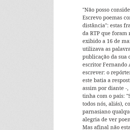
"Não posso conside
Escrevo poemas com
distância": estas f
da RTP que foram r
exibido a 16 de mar
utilizava as palavr
publicação da sua 
escritor Fernando 
escrever: o repórte
este batia a respost
assim por diante -,
tinha com o país: "
todos nós, aliás),
parnasiano qualque
alegria de ver poe
Mas afinal não est