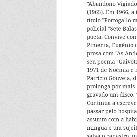
"Abandono Vigiado"
(1965). Em 1966, a
título "Portogallo 
policial "Sete Bala
poeta. Convive com
Pimenta, Eugénio d
prosa com "As Ando
seu poema "Gaivot
1971 de Noémia e n
Patrício Gouveia, 
prolonga por mais d
gravado um disco: 
Continua a escreve
passar pelo hospit
assunto com a habi
mingua e um sujeito
salva o canastro,