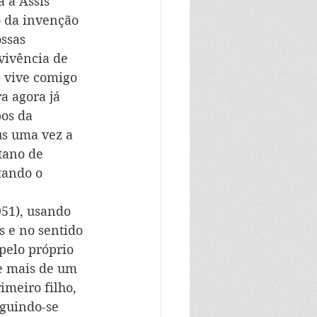
 a Assis 
o da invenção 
ssas 
vivência de 
, vive comigo 
 agora já 
os da 
us uma vez a 
tano de 
tando o 
951), usando 
 e no sentido 
elo próprio 
te mais de um 
meiro filho, 
guindo-se 