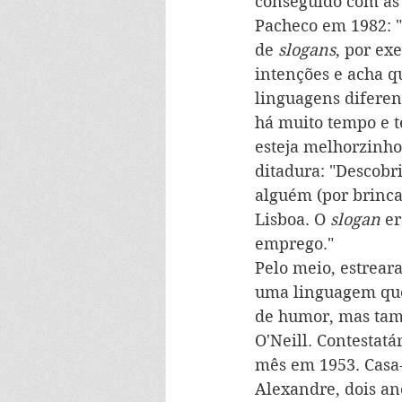
conseguido com as 
Pacheco em 1982: "
de 
slogans
, por ex
intenções e acha q
linguagens diferent
há muito tempo e 
esteja melhorzinho
ditadura: "Descobr
alguém (por brinca
Lisboa. O 
slogan
 e
emprego." 
Pelo meio, estrear
uma linguagem que 
de humor, mas tam
O'Neill. Contestatá
mês em 1953. Casa-
Alexandre, dois an