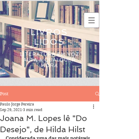
LIVROS
LIDOS
LITERATURA EM VOZ
ALTA A QUALQUER
HORA
Post
Paulo Jorge Pereira
Sep 29, 2021
3 min read
Joana M. Lopes lê "Do
Desejo", de Hilda Hilst
Considerada uma das mais notáveis 