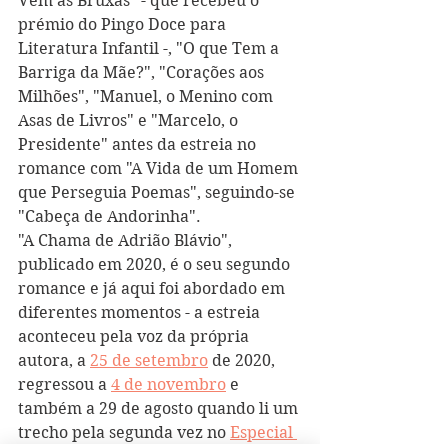
Vêm as Bruxas" - que recebeu o 
prémio do Pingo Doce para 
Literatura Infantil -, "O que Tem a 
Barriga da Mãe?", "Corações aos 
Milhões", "Manuel, o Menino com 
Asas de Livros" e "Marcelo, o 
Presidente" antes da estreia no 
romance com "A Vida de um Homem 
que Perseguia Poemas", seguindo-se 
"Cabeça de Andorinha".
"A Chama de Adrião Blávio", 
publicado em 2020, é o seu segundo 
romance e já aqui foi abordado em 
diferentes momentos - a estreia 
aconteceu pela voz da própria 
autora, a 
25 de setembro
 de 2020, 
regressou a 
4 de novembro
 e 
também a 29 de agosto quando li um 
trecho pela segunda vez no 
Especial 