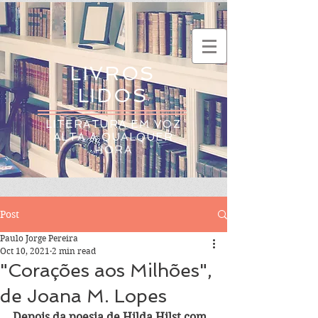
LIVROS
LIDOS
LITERATURA EM VOZ
ALTA A QUALQUER
HORA
Post
Paulo Jorge Pereira
Oct 10, 2021
2 min read
"Corações aos Milhões",
de Joana M. Lopes
Depois da poesia de Hilda Hilst com 