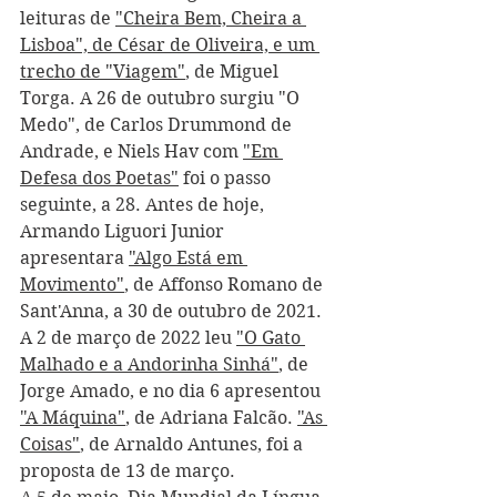
leituras de 
"Cheira Bem, Cheira a 
Lisboa", de César de Oliveira, e um 
trecho de "Viagem"
, de Miguel 
Torga. A 26 de outubro surgiu "O 
Medo", de Carlos Drummond de 
Andrade, e Niels Hav com 
"Em 
Defesa dos Poetas"
 foi o passo 
seguinte, a 28. Antes de hoje, 
Armando Liguori Junior 
apresentara 
"Algo Está em 
Movimento"
, de Affonso Romano de 
Sant'Anna, a 30 de outubro de 2021. 
A 2 de março de 2022 leu 
"O Gato 
Malhado e a Andorinha Sinhá"
, de 
Jorge Amado, e no dia 6 apresentou 
"A Máquina"
, de Adriana Falcão. 
"As 
Coisas"
, de Arnaldo Antunes, foi a 
proposta de 13 de março.