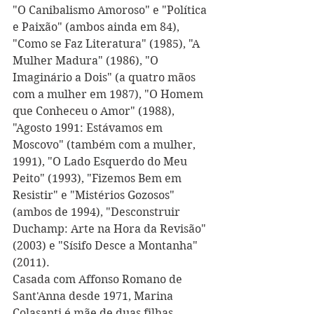
"O Canibalismo Amoroso" e "Política 
e Paixão" (ambos ainda em 84), 
"Como se Fa
z Literatura" (1985), "A 
Mulher Madura" (1986), "O 
Imaginário a Dois" (a quatro mãos 
com a mulher em 1987), "O Homem 
que Conheceu o Amor" (1988), 
"Agosto 1991: Estávamos em 
Moscovo" (também com a mulher, 
1991), "O Lado Esquerdo do Meu 
Peito" (1993), "Fizemos Bem em 
Resistir" e "Mistérios Gozosos" 
(ambos de 1994), "Desconstruir 
Duchamp: Arte na Hora da Revisão" 
(2003) e "Sísifo Desce a Montanha" 
(2011).
Casada com Affonso Romano de 
Sant'Anna desde 1971, Marina 
Colasanti é mãe de duas filhas 