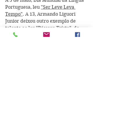
A 5 de maio, Dia Mundial da Língua 
Portuguesa, leu 
"Ser Leve Leva 
Tempo"
. A 13, Armando Liguori 
Junior deixou outro exemplo de 
talento ao ler 
"Pássaro Triste"
, do 
seu livro "Toda Saída É de 
Emergência". No dia 19, Cecília 
Meireles e o poema "Escolha o seu 
Sonho" foram as propostas. Seguiu-
se um excerto de "Macunaíma", de 
Mário de Andrade, a 27 de maio. De 
3 de junho é a proposta de leitura de 
"Sapatos"
, de Rubem Fonseca. A 4 de 
novembro leu "Samadhi", de Leila 
Guenther. De dia 24 é 
"Carta a Meus 
Filhos sobre os Fuzilamentos de 
Goya"
, de Jorge de Sena. "O Gato e o 
Pássaro", de Jacques Prévert", foi a 
leitura de 29 de novembro. A 13 de 