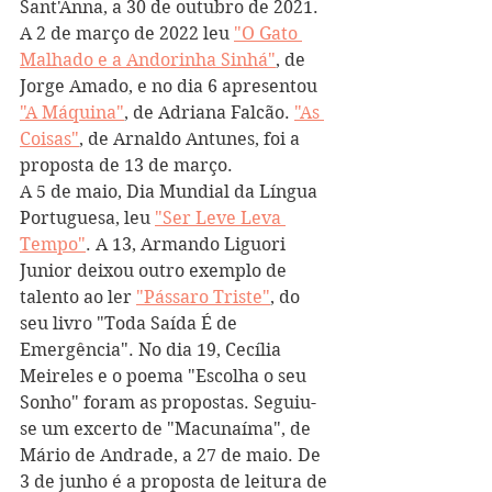
Sant'Anna, a 30 de outubro de 2021. 
A 2 de março de 2022 leu 
"O Gato 
Malhado e a Andorinha Sinhá"
, de 
Jorge Amado, e no dia 6 apresentou 
"A Máquina"
, de Adriana Falcão. 
"As 
Coisas"
, de Arnaldo Antunes, foi a 
proposta de 13 de março.
A 5 de maio, Dia Mundial da Língua 
Portuguesa, leu 
"Ser Leve Leva 
Tempo"
. A 13, Armando Liguori 
Junior deixou outro exemplo de 
talento ao ler 
"Pássaro Triste"
, do 
seu livro "Toda Saída É de 
Emergência". No dia 19, Cecília 
Meireles e o poema "Escolha o seu 
Sonho" foram as propostas. Seguiu-
se um excerto de "Macunaíma", de 
Mário de Andrade, a 27 de maio. De 
3 de junho é a proposta de leitura de 