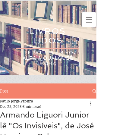
LIVROS
LIDOS
LITERATURA EM VOZ
ALTA A QUALQUER
HORA
Post
Paulo Jorge Pereira
Dec 28, 2023
3 min read
Armando Liguori Junior
lê "Os Invisíveis", de José