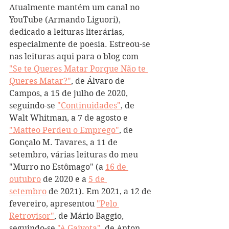
Atualmente mantém um canal no 
YouTube (Armando Liguori), 
dedicado a leituras literárias, 
especialmente de poesia. Estreou-se 
nas leituras aqui para o blog com 
"Se te Queres Matar Porque Não te 
Queres Matar?"
, de Álvaro de 
Campos, a 15 de julho de 2020, 
seguindo-se 
"Continuidades"
, de 
Walt Whitman, a 7 de agosto e 
"Matteo Perdeu o Emprego"
, de 
Gonçalo M. Tavares, a 11 de 
setembro, várias leituras do meu 
"Murro no Estômago" (a 
16 de 
outubro
 de 2020 e a 
5 de 
setembro
 de 2021). Em 2021, a 12 de 
fevereiro, apresentou 
"Pelo 
Retrovisor"
, de Mário Baggio, 
seguindo-se 
"A Gaivota"
, de Anton 