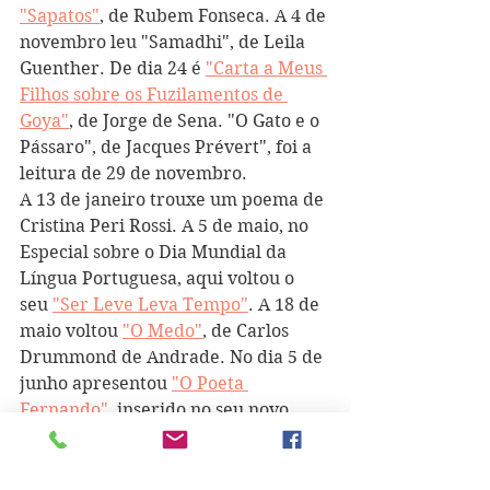
"Sapatos"
, de Rubem Fonseca. A 4 de 
novembro leu "Samadhi", de Leila 
Guenther. De dia 24 é 
"Carta a Meus 
Filhos sobre os Fuzilamentos de 
Goya"
, de Jorge de Sena. "O Gato e o 
Pássaro", de Jacques Prévert", foi a 
leitura de 29 de novembro. 
A 13 de janeiro trouxe um poema de 
Cristina Peri Rossi. A 5 de maio, no 
Especial sobre o Dia Mundial da 
Língua Portuguesa, aqui voltou o 
seu 
"Ser Leve Leva Tempo"
. A 18 de 
maio voltou 
"O Medo"
, de Carlos 
Drummond de Andrade. No dia 5 de 
junho apresentou 
"O Poeta 
Fernando"
, inserido no seu novo 
livro intitulado "Eu Poderia Estar 
Matando". A 15 de junho regressou 
"Algo Está em Movimento", de 