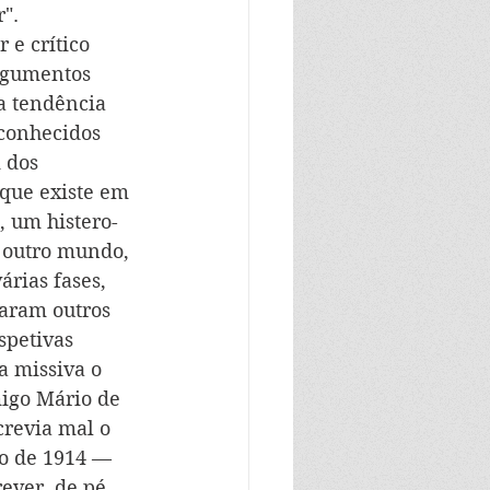
".
 e crítico 
argumentos 
a tendência 
conhecidos 
 dos 
 que existe em 
, um histero-
 outro mundo, 
rias fases, 
laram outros 
spetivas 
a missiva o 
migo Mário de 
crevia mal o 
o de 1914 — 
ver, de pé, 