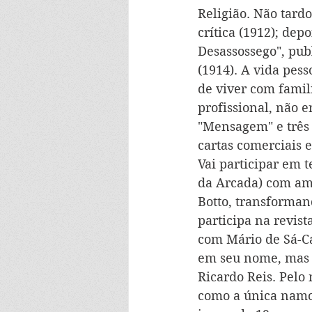
Religião. Não tardo
crítica (1912); dep
Desassossego", pub
(1914). A vida pes
de viver com famil
profissional, não 
"Mensagem" e três 
cartas comerciais 
Vai participar em t
da Arcada) com am
Botto, transforma
participa na revis
com Mário de Sá-Ca
em seu nome, mas 
Ricardo Reis. Pelo
como a única namo