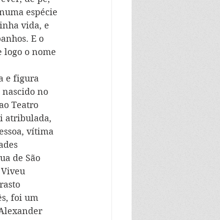
 numa espécie 
inha vida, e 
anhos. E o 
e logo o nome 
 e figura 
 nascido no 
ao Teatro 
 atribulada, 
essoa, vítima 
ades 
ua de São 
 Viveu 
rasto 
s, foi um 
 Alexander 