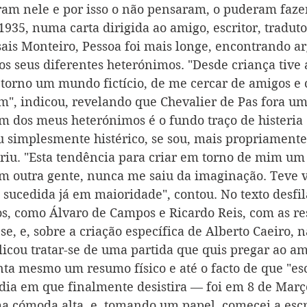
am nele e por isso o não pensaram, o puderam fazer
1935, numa carta dirigida ao amigo, escritor, tradutor
asais Monteiro, Pessoa foi mais longe, encontrando 
os seus diferentes heterónimos. "Desde criança tive 
torno um mundo fictício, de me cercar de amigos e 
m", indicou, revelando que Chevalier de Pas fora um
em dos meus heterónimos é o fundo traço de histeria
u simplesmente histérico, se sou, mais propriamente
eriu. "Esta tendência para criar em torno de mim um
om outra gente, nunca me saiu da imaginação. Teve vá
, sucedida já em maioridade", contou. No texto desfi
s, como Álvaro de Campos e Ricardo Reis, com as re
se, e, sobre a criação específica de Alberto Caeiro, n
licou tratar-se de uma partida que quis pregar ao a
nta mesmo um resumo físico e até o facto de que "es
dia em que finalmente desistira — foi em 8 de Març
 cómoda alta, e, tomando um papel, comecei a escre