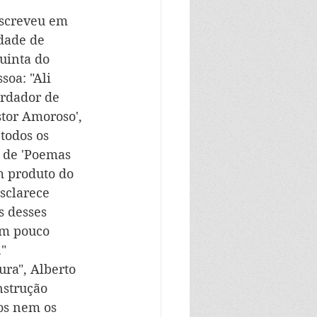
escreveu em 
dade de 
uinta do 
soa: "Ali 
ardador de 
stor Amoroso', 
todos os 
 de 'Poemas 
m produto do 
sclarece 
s desses 
um pouco 
."
ra", Alberto 
nstrução 
os nem os 