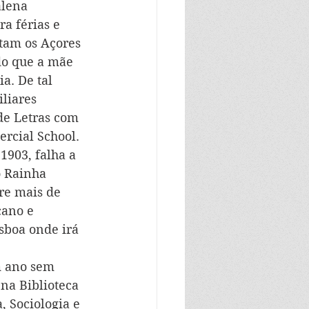
lena 
a férias e 
tam os Açores 
do que a mãe 
a. De tal 
liares 
de Letras com 
rcial School. 
1903, falha a 
 Rainha 
re mais de 
cano e 
sboa onde irá 
m ano sem 
na Biblioteca 
, Sociologia e 