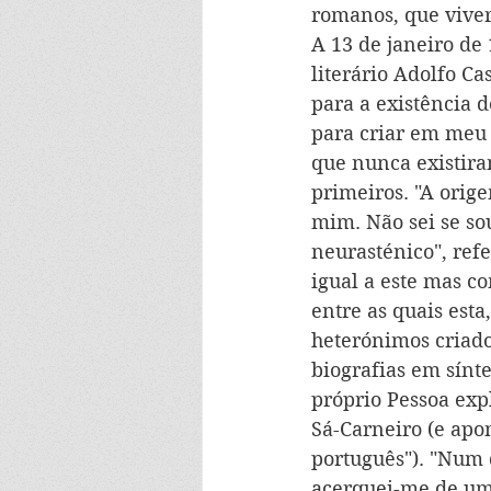
romanos, que viver
A 13 de janeiro de 
literário Adolfo C
para a existência d
para criar em meu 
que nunca existira
primeiros. "A orig
mim. Não sei se so
neurasténico", ref
igual a este mas c
entre as quais esta
heterónimos criado
biografias em sínte
próprio Pessoa exp
Sá-Carneiro (e apo
português"). "Num 
acerquei-me de uma