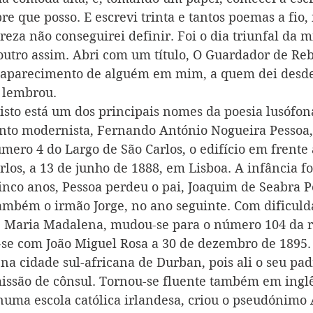
e que posso. E escrevi trinta e tantos poemas a fio,
reza não conseguirei definir. Foi o dia triunfal da m
outro assim. Abri com um título, O Guardador de Reb
 o aparecimento de alguém em mim, a quem dei desd
, lembrou.
isto está um dos principais nomes da poesia lusófona
nto modernista, Fernando António Nogueira Pessoa,
mero 4 do Largo de São Carlos, o edifício em frente 
los, a 13 de junho de 1888, em Lisboa. A infância foi
inco anos, Pessoa perdeu o pai, Joaquim de Seabra P
também o irmão Jorge, no ano seguinte. Com dificuld
, Maria Madalena, mudou-se para o número 104 da r
r-se com João Miguel Rosa a 30 de dezembro de 1895.
na cidade sul-africana de Durban, pois ali o seu pad
ssão de cônsul. Tornou-se fluente também em inglê
numa escola católica irlandesa, criou o pseudónimo