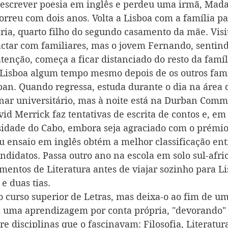
 escrever poesia em inglês e perdeu uma irmã, Mada
rreu com dois anos. Volta a Lisboa com a família par
ria, quarto filho do segundo casamento da mãe. Visi
actar com familiares, mas o jovem Fernando, sentin
enção, começa a ficar distanciado do resto da famíli
Lisboa algum tempo mesmo depois de os outros fami
an. Quando regressa, estuda durante o dia na área 
rnar universitário, mas à noite está na Durban Comme
d Merrick faz tentativas de escrita de contos e, em 
sidade do Cabo, embora seja agraciado com o prémio
eu ensaio em inglês obtém a melhor classificação ent
ndidatos. Passa outro ano na escola em solo sul-afri
entos de Literatura antes de viajar sozinho para Li
e duas tias.
 o curso superior de Letras, mas deixa-o ao fim de u
a uma aprendizagem por conta própria, "devorando" 
re disciplinas que o fascinavam: Filosofia, Literatura