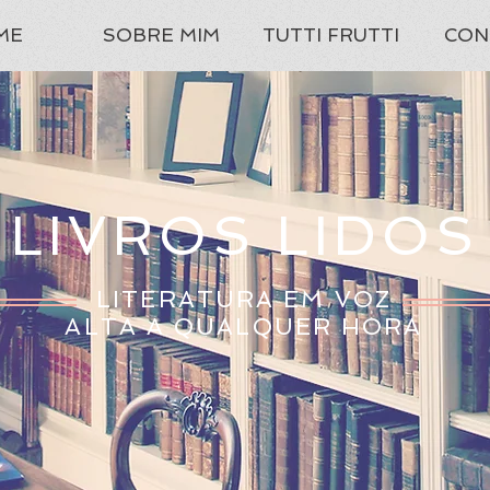
ME
SOBRE MIM
TUTTI FRUTTI
CON
LIVROS LIDOS
LITERATURA EM VOZ
ALTA A QUALQUER HORA