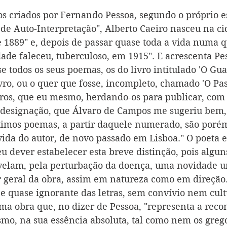
s criados por Fernando Pessoa, segundo o próprio 
 de Auto-Interpretação", Alberto Caeiro nasceu na ci
e 1889" e, depois de passar quase toda a vida numa q
dade faleceu, tuberculoso, em 1915". E acrescenta Pes
e todos os seus poemas, os do livro intitulado 'O Gu
vro, ou o quer que fosse, incompleto, chamado 'O Pa
iros, que eu mesmo, herdando-os para publicar, com 
a designação, que Álvaro de Campos me sugeriu bem,
ltimos poemas, a partir daquele numerado, são poré
vida do autor, de novo passado em Lisboa." O poeta e
u dever estabelecer esta breve distinção, pois algun
velam, pela perturbação da doença, uma novidade 
r geral da obra, assim em natureza como em direção
e quase ignorante das letras, sem convívio nem cultu
ma obra que, no dizer de Pessoa, "representa a reco
smo, na sua essência absoluta, tal como nem os greg