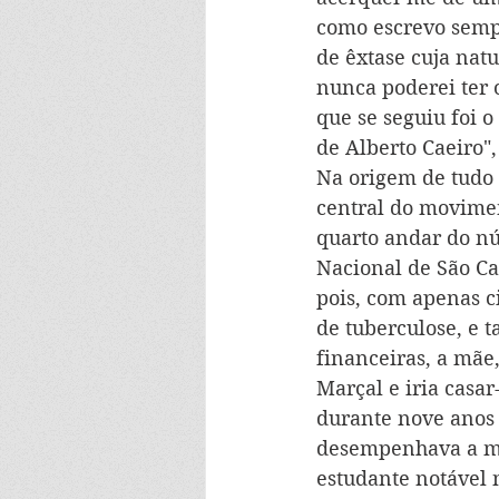
como escrevo sempr
de êxtase cuja natu
nunca poderei ter 
que se seguiu foi
de Alberto Caeiro"
Na origem de tudo 
central do movime
quarto andar do nú
Nacional de São Car
pois, com apenas c
de tuberculose, e 
financeiras, a mãe
Marçal e iria casa
durante nove anos 
desempenhava a mi
estudante notável 