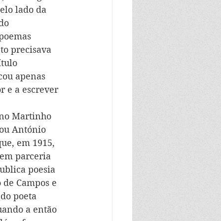
elo lado da 
do 
 poemas 
to precisava 
tulo 
icou apenas 
r e a escrever 
 no Martinho 
ou António 
ue, em 1915, 
em parceria 
ublica poesia 
 de Campos e 
 do poeta 
ando a então 