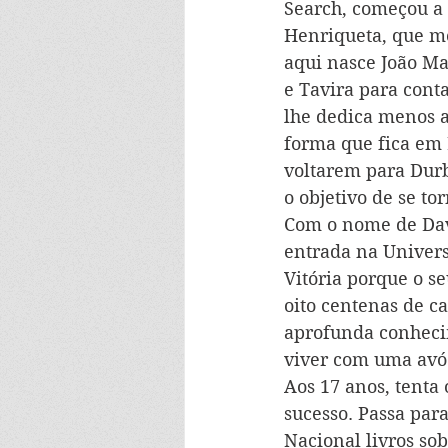
Search, começou a
Henriqueta, que mo
aqui nasce João Ma
e Tavira para cont
lhe dedica menos at
forma que fica em 
voltarem para Durb
o objetivo de se to
Com o nome de Davi
entrada na Univer
Vitória porque o s
oito centenas de ca
aprofunda conhecim
viver com uma avó 
Aos 17 anos, tenta
sucesso. Passa par
Nacional livros sob