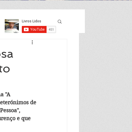
osa
to
a "A 
heterónimos de 
Pessoa", 
urenço e que 