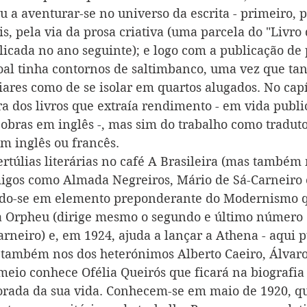
u a aventurar-se no universo da escrita - primeiro, p
ois, pela via da prosa criativa (uma parcela do "Livro 
licada no ano seguinte); e logo com a publicação de
soal tinha contornos de saltimbanco, uma vez que tan
iares como de se isolar em quartos alugados. No capí
era dos livros que extraía rendimento - em vida publ
obras em inglês -, mas sim do trabalho como traduto
em inglês ou francês.
ertúlias literárias no café A Brasileira (mas também
igos como Almada Negreiros, Mário de Sá-Carneiro 
ndo-se em elemento preponderante do Modernismo q
ta Orpheu (dirige mesmo o segundo e último número 
rneiro) e, em 1924, ajuda a lançar a Athena - aqui p
também nos dos heterónimos Alberto Caeiro, Álvaro
 meio conhece Ofélia Queirós que ficará na biografia
rada da sua vida. Conhecem-se em maio de 1920, qu