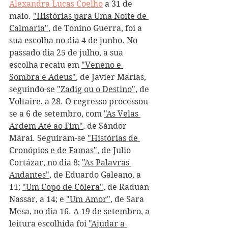
Alexandra Lucas Coelho
 a 31 de 
maio. 
"Histórias para Uma Noite de 
Calmaria"
, de Tonino Guerra, foi a 
sua escolha no dia 4 de junho. No 
passado dia 25 de julho, a sua 
escolha recaiu em 
"Veneno e 
Sombra e Adeus"
, de Javier Marías, 
seguindo-se 
"Zadig ou o Destino",
 de 
Voltaire, a 28. O regresso processou-
se a 6 de setembro, com 
"As Velas 
Ardem Até ao Fim"
, de Sándor 
Márai. Seguiram-se 
"Histórias de 
Cronópios e de Famas"
, de Julio 
Cortázar, no dia 8; 
"As Palavras 
Andantes"
, de Eduardo Galeano, a 
11; 
"Um Copo de Cólera"
, de Raduan 
Nassar, a 14; e 
"Um Amor"
, de Sara 
Mesa, no dia 16. A 19 de setembro, a 
leitura escolhida foi 
"Ajudar a 