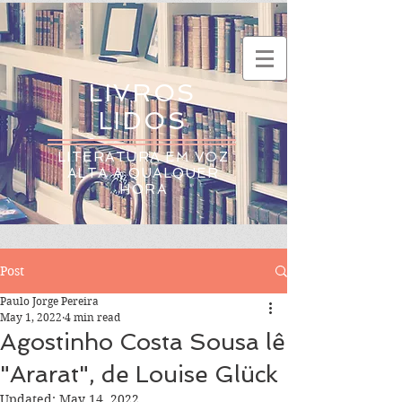
LIVROS
LIDOS
LITERATURA EM VOZ
ALTA A QUALQUER
HORA
Post
Paulo Jorge Pereira
May 1, 2022
4 min read
Agostinho Costa Sousa lê
"Ararat", de Louise Glück
Updated:
May 14, 2022