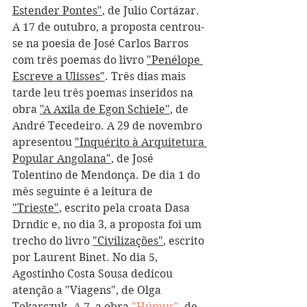
Estender Pontes"
, de Julio Cortázar. 
A 17 de outubro, a proposta centrou-
se na poesia de José Carlos Barros 
com três poemas do livro 
"Penélope 
Escreve a Ulisses"
. Três dias mais 
tarde leu três poemas inseridos na 
obra 
"A Axila de Egon Schiele"
, de 
André Tecedeiro. A 29 de novembro 
apresentou 
"Inquérito à Arquitetura 
Popular Angolana"
, de José 
Tolentino de Mendonça. De dia 1 do 
mês seguinte é a leitura de 
"Trieste"
, escrito pela croata Dasa 
Drndic e, no dia 3, a proposta foi um 
trecho do livro 
"Civilizações"
, escrito 
por Laurent Binet. No dia 5, 
Agostinho Costa Sousa dedicou 
atenção a "Viagens", de Olga 
Tokarczuk. A 7, a obra 
"Húmus"
, de 