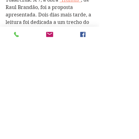
Raul Brandão, foi a proposta 
apresentada. Dois dias mais tarde, a 
leitura foi dedicada a um trecho do 
livro 
"Duas Solidões - O Romance na 
América Latina"
, com Gabriel García 
Márquez e Mario Vargas Llosa. 
Seguiu-se 
"O Filho"
, de Eduardo 
Galeano, no dia 20. A 23, Agostinho 
Costa Sousa trouxe 
"O Vício dos 
Livros"
, de Afonso Cruz. Voltou um 
mês mais tarde com 
"Esta 
Gente/Essa Gente"
, poema de Ana 
Hatherly. No dia 26 de janeiro, 
apresentou "Escrever", de Stephen 
King. Quatro dias mais tarde foi a 
vez de Maria Gabriela Llansol com 
"O Azul Imperfeito"
. 
"Poemas e 
Fragmentos"
, 
de Safo, e 
"O Poema 