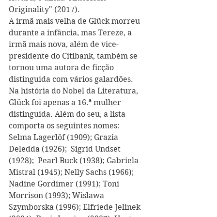
Originality" (2017).
A irmã mais velha de Glück morreu 
durante a infância, mas Tereze, a 
irmã mais nova, além de vice-
presidente do Citibank, também se 
tornou uma autora de ficção 
distinguida com vários galardões.
Na história do Nobel da Literatura, 
Glück foi apenas a 16.ª mulher 
distinguida. Além do seu, a lista 
comporta os seguintes nomes:  
Selma Lagerlöf (1909); Grazia 
Deledda (1926);  Sigrid Undset 
(1928);  Pearl Buck (1938); Gabriela 
Mistral (1945); Nelly Sachs (1966);  
Nadine Gordimer (1991); Toni 
Morrison (1993); Wislawa 
Szymborska (1996); Elfriede Jelinek 