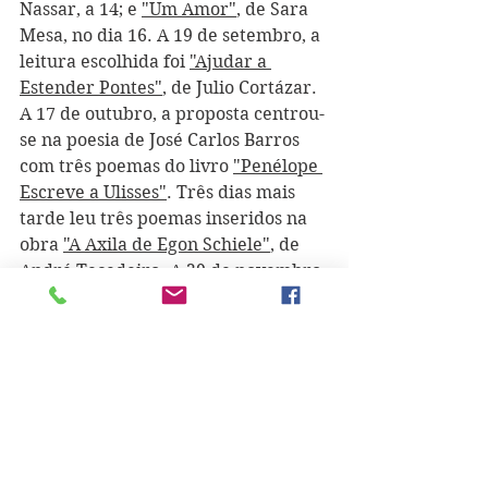
Nassar, a 14; e 
"Um Amor"
, de Sara 
Mesa, no dia 16. A 19 de setembro, a 
leitura escolhida foi 
"Ajudar a 
Estender Pontes"
, de Julio Cortázar. 
A 17 de outubro, a proposta centrou-
se na poesia de José Carlos Barros 
com três poemas do livro 
"Penélope 
Escreve a Ulisses"
. Três dias mais 
tarde leu três poemas inseridos na 
obra 
"A Axila de Egon Schiele"
, de 
André Tecedeiro. A 29 de novembro 
apresentou 
"Inquérito à Arquitetura 
Popular Angolana"
, de José 
Tolentino de Mendonça. De dia 1 do 
mês seguinte é a leitura de 
"Trieste"
, escrito pela croata Dasa 
Drndic e, no dia 3, a proposta foi um 
trecho do livro 
"Civilizações"
, escrito 
por Laurent Binet. No dia 5, 