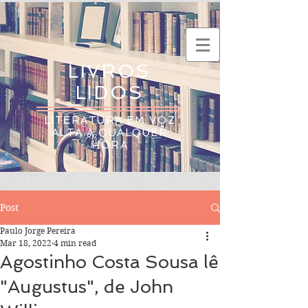
LIVROS
LIDOS
LITERATURA EM VOZ
ALTA A QUALQUER
HORA
Post
Paulo Jorge Pereira
Mar 18, 2022
4 min read
Agostinho Costa Sousa lê
"Augustus", de John